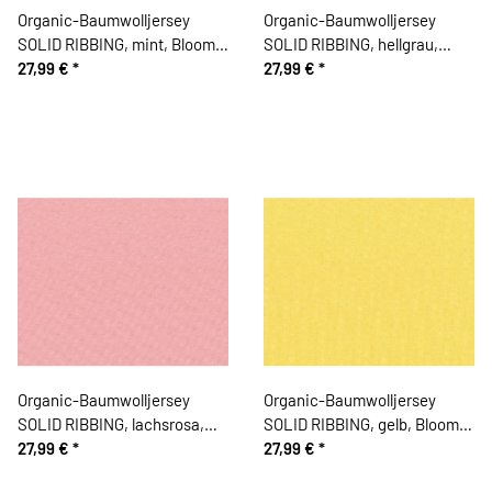
Organic-Baumwolljersey
Organic-Baumwolljersey
SOLID RIBBING, mint, Bloome
SOLID RIBBING, hellgrau,
Copenhagen
27,99 €
*
Bloome Copenhagen
27,99 €
*
Organic-Baumwolljersey
Organic-Baumwolljersey
SOLID RIBBING, lachsrosa,
SOLID RIBBING, gelb, Bloome
Bloome Copenhagen
27,99 €
*
Copenhagen
27,99 €
*