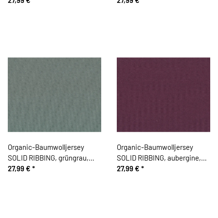
Organic-Baumwolljersey
Organic-Baumwolljersey
SOLID RIBBING, grüngrau,
SOLID RIBBING, aubergine,
Bloome Copenhagen
27,99 €
*
Bloome Copenhagen
27,99 €
*