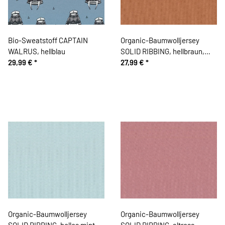
Bio-Sweatstoff CAPTAIN
Organic-Baumwolljersey
WALRUS, hellblau
SOLID RIBBING, hellbraun,
29,99 €
*
Bloome Copenhagen
27,99 €
*
Organic-Baumwolljersey
Organic-Baumwolljersey
SOLID RIBBING, helles mint,
SOLID RIBBING, altrosa,