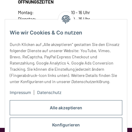
ÖFFNUNGSZEITEN
Montag:
10 - 16 Uhr
Dienstag:
10 - 16 Uhr
Mittwoch:
10 - 18 Uhr
Donnerstag:
10 - 18 Uhr
Wie wir Cookies & Co nutzen
Freitag:
10 - 18 Uhr
Durch Klicken auf „Alle akzeptieren“ gestatten Sie den Einsatz
Samstag:
10 - 14 Uhr
folgender Dienste auf unserer Website: YouTube, Vimeo,
Unser Service
Brevo, ReCaptcha, PayPal Express Checkout und
Ratenzahlung, Google Analytics 4, Google Ads Conversion
Tracking. Sie können die Einstellung jederzeit ändern
Rechtliches
(Fingerabdruck-Icon links unten). Weitere Details finden Sie
unter
Konfigurieren
und in unserer
Datenschutzerklärung
.
Impressum
|
Datenschutz
Alle akzeptieren
Konfigurieren