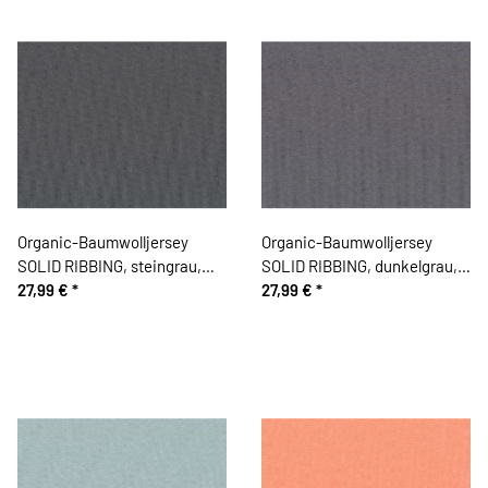
Organic-Baumwolljersey
Organic-Baumwolljersey
SOLID RIBBING, steingrau,
SOLID RIBBING, dunkelgrau,
Bloome Copenhagen
27,99 €
*
Bloome Copenhagen
27,99 €
*