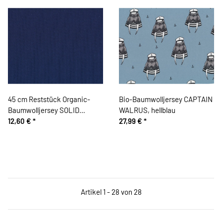
45 cm Reststück Organic-
Bio-Baumwolljersey CAPTAIN
Baumwolljersey SOLID
WALRUS, hellblau
RIBBING, dunkelblau, Bloome
12,60 €
*
27,99 €
*
Copenhagen
Artikel 1 - 28 von 28