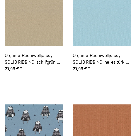
Organic-Baumwolljersey
Organic-Baumwolljersey
SOLID RIBBING, schilfgrün,
SOLID RIBBING, helles türkis,
Bloome Copenhagen
27,99 €
*
Bloome Copenhagen
27,99 €
*