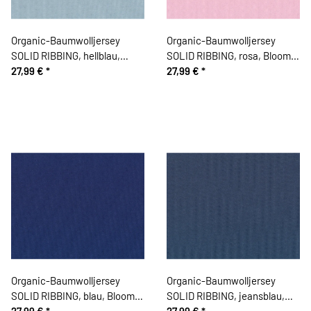
Organic-Baumwolljersey
Organic-Baumwolljersey
SOLID RIBBING, hellblau,
SOLID RIBBING, rosa, Bloome
Bloome Copenhagen
27,99 €
*
Copenhagen
27,99 €
*
Organic-Baumwolljersey
Organic-Baumwolljersey
SOLID RIBBING, blau, Bloome
SOLID RIBBING, jeansblau,
Copenhagen
27,99 €
*
Bloome Copenhagen
27,99 €
*