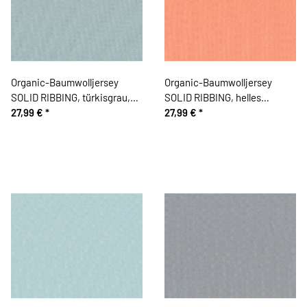
Organic-Baumwolljersey
Organic-Baumwolljersey
SOLID RIBBING, türkisgrau,
SOLID RIBBING, helles
Bloome Copenhagen
27,99 €
*
aprikot, Bloome Copenhagen
27,99 €
*