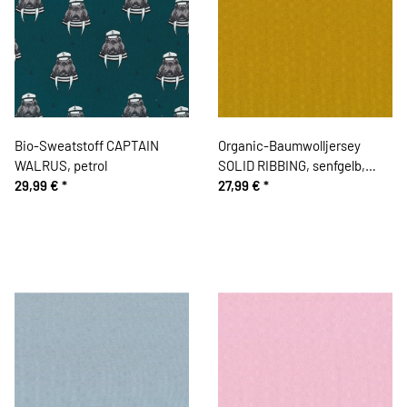
Bio-Sweatstoff CAPTAIN
Organic-Baumwolljersey
WALRUS, petrol
SOLID RIBBING, senfgelb,
29,99 €
*
Bloome Copenhagen
27,99 €
*