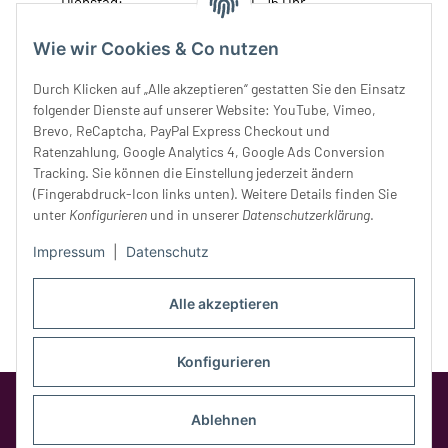
Dienstag:
10 - 16 Uhr
Mittwoch:
10 - 18 Uhr
Donnerstag:
10 - 18 Uhr
Wie wir Cookies & Co nutzen
Freitag:
10 - 18 Uhr
Durch Klicken auf „Alle akzeptieren“ gestatten Sie den Einsatz
Samstag:
10 - 14 Uhr
folgender Dienste auf unserer Website: YouTube, Vimeo,
Unser Service
Brevo, ReCaptcha, PayPal Express Checkout und
Ratenzahlung, Google Analytics 4, Google Ads Conversion
Tracking. Sie können die Einstellung jederzeit ändern
Rechtliches
(Fingerabdruck-Icon links unten). Weitere Details finden Sie
unter
Konfigurieren
und in unserer
Datenschutzerklärung
.
Impressum
|
Datenschutz
Alle akzeptieren
Konfigurieren
Google Analytics deaktivieren
Status:
Opt-Out-Cookie ist nicht gesetzt
Ablehnen
(Tracking aktiv)