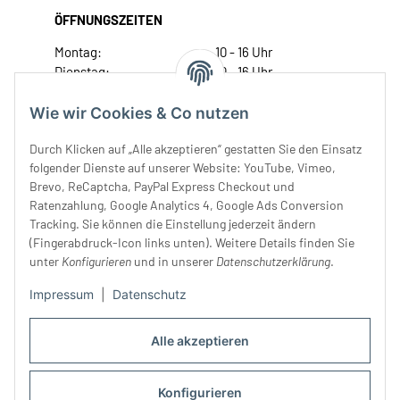
ÖFFNUNGSZEITEN
Montag:
10 - 16 Uhr
Dienstag:
10 - 16 Uhr
Mittwoch:
10 - 18 Uhr
Donnerstag:
10 - 18 Uhr
Wie wir Cookies & Co nutzen
Freitag:
10 - 18 Uhr
Durch Klicken auf „Alle akzeptieren“ gestatten Sie den Einsatz
Samstag:
10 - 14 Uhr
folgender Dienste auf unserer Website: YouTube, Vimeo,
Unser Service
Brevo, ReCaptcha, PayPal Express Checkout und
Ratenzahlung, Google Analytics 4, Google Ads Conversion
Tracking. Sie können die Einstellung jederzeit ändern
Rechtliches
(Fingerabdruck-Icon links unten). Weitere Details finden Sie
unter
Konfigurieren
und in unserer
Datenschutzerklärung
.
Impressum
|
Datenschutz
Alle akzeptieren
Konfigurieren