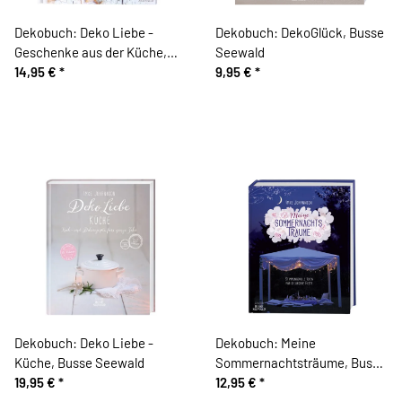
Dekobuch: Deko Liebe -
Dekobuch: DekoGlück, Busse
Geschenke aus der Küche,
Seewald
Busse Seewald
14,95 €
*
9,95 €
*
Dekobuch: Deko Liebe -
Dekobuch: Meine
Küche, Busse Seewald
Sommernachtsträume, Busse
19,95 €
*
Seewald
12,95 €
*