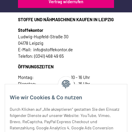
Vertrag widerrufen
STOFFE UND NÄHMASCHINEN KAUFEN IN LEIPZIG
Stoffekontor
Ludwig-Hupfeld-Straße 30
04178 Leipzig
E-Mail: info@stoffekontor.de
Telefon: (0341) 468 49 65
ÖFFNUNGSZEITEN
Montag:
10 - 16 Uhr
Dienstag:
10 - 16 Uhr
Mittwoch:
10 - 18 Uhr
Donnerstag:
10 - 18 Uhr
Wie wir Cookies & Co nutzen
Freitag:
10 - 18 Uhr
Durch Klicken auf „Alle akzeptieren“ gestatten Sie den Einsatz
Samstag:
10 - 14 Uhr
folgender Dienste auf unserer Website: YouTube, Vimeo,
Unser Service
Brevo, ReCaptcha, PayPal Express Checkout und
Ratenzahlung, Google Analytics 4, Google Ads Conversion