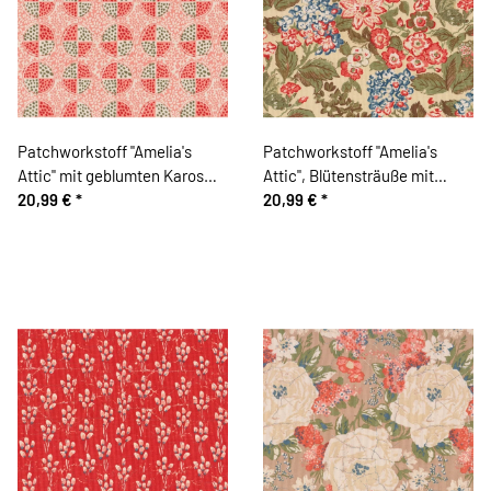
Patchworkstoff "Amelia's
Patchworkstoff "Amelia's
Attic" mit geblumten Karos
Attic", Blütensträuße mit
und gepunkteten Kreisen,
20,99 €
*
Blättern, helles olive-hellrot
20,99 €
*
lachsrot-steingrau