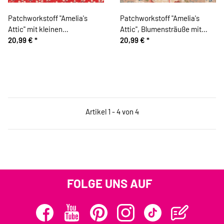
Patchworkstoff "Amelia's
Patchworkstoff "Amelia's
Attic" mit kleinen
Attic", Blumensträuße mit
Tupfenblüten, gedecktes rot-
20,99 €
*
Marmoreffekt, helles beige-
20,99 €
*
helles lachsrot
helles lachsrot
Artikel 1 - 4 von 4
FOLGE UNS AUF