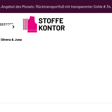
Angebot des Monats: Rücktransportfuß mit transparenter Sohle # 34,
SESTOFF
SCHNITTMUSTER
NÄHKURSE
SALE
Olivera & Juna