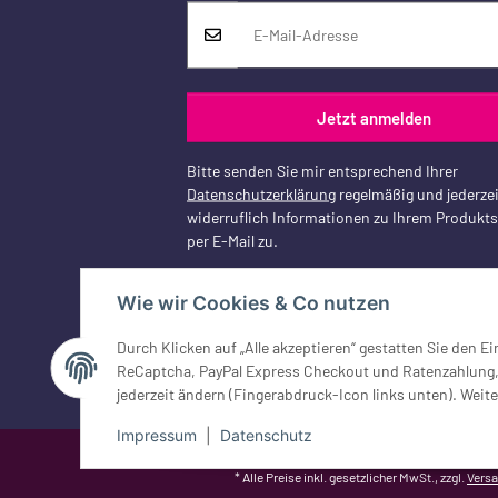
Jetzt anmelden
Bitte senden Sie mir entsprechend Ihrer
Datenschutzerklärung
regelmäßig und jederzei
widerruflich Informationen zu Ihrem Produkt
per E-Mail zu.
Wie wir Cookies & Co nutzen
Vertrag widerrufen
Durch Klicken auf „Alle akzeptieren“ gestatten Sie den 
ReCaptcha, PayPal Express Checkout und Ratenzahlung, G
jederzeit ändern (Fingerabdruck-Icon links unten). Weite
Impressum
|
Datenschutz
Google Analytics deaktivieren
Status: Opt-Out-Cookie ist nicht ge
* Alle Preise inkl. gesetzlicher MwSt., zzgl.
Vers