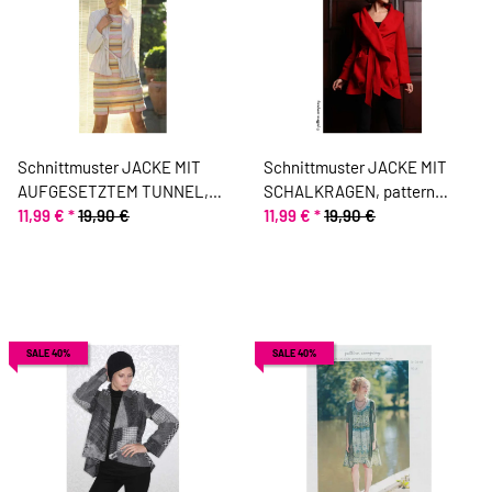
Schnittmuster JACKE MIT
Schnittmuster JACKE MIT
AUFGESETZTEM TUNNEL,
SCHALKRAGEN, pattern
pattern company
11,99 €
*
19,90 €
company
11,99 €
*
19,90 €
SALE 40%
SALE 40%