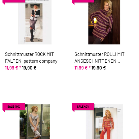
Schnittmuster ROCK MIT
Schnittmuster ROLLI MIT
FALTEN, pattern company
ANGESCHNITTENEN
11,99 €
*
19,90 €
ÄRMELN, pattern company
11,99 €
*
19,90 €
SALE 40%
SALE 40%