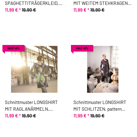
SPAGHETTITRÄGERKLEID,
MIT WEITEM STEHKRAGEN,
pattern company
11,99 €
*
19,90 €
pattern company
11,99 €
*
19,90 €
SALE 40%
SALE 40%
Schnittmuster LONGSHIRT
Schnittmuster LONGSHIRT
MIT RAGLANÄRMELN,
MIT SCHLITZEN, pattern
pattern company
11,99 €
*
19,90 €
company
11,99 €
*
19,90 €