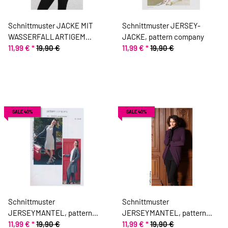
Schnittmuster JACKE MIT
Schnittmuster JERSEY-
WASSERFALLARTIGEM
JACKE, pattern company
SAUMVERLAUF, pattern
11,99 €
*
19,90 €
11,99 €
*
19,90 €
company
SALE 40%
SALE 40%
Schnittmuster
Schnittmuster
JERSEYMANTEL, pattern
JERSEYMANTEL, pattern
company
11,99 €
*
19,90 €
company
11,99 €
*
19,90 €