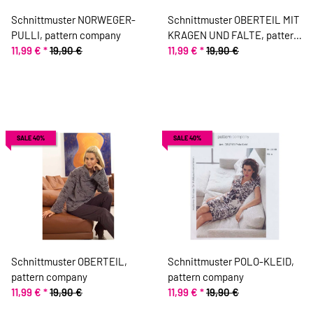
Schnittmuster NORWEGER-
Schnittmuster OBERTEIL MIT
PULLI, pattern company
KRAGEN UND FALTE, pattern
11,99 €
*
19,90 €
company
11,99 €
*
19,90 €
SALE 40%
SALE 40%
Schnittmuster OBERTEIL,
Schnittmuster POLO-KLEID,
pattern company
pattern company
11,99 €
*
19,90 €
11,99 €
*
19,90 €