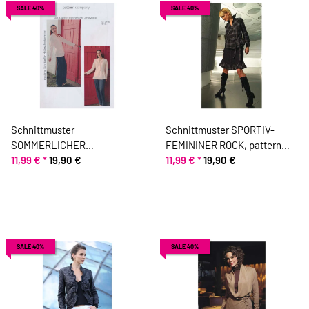
SALE 40%
SALE 40%
Schnittmuster
Schnittmuster SPORTIV-
SOMMERLICHER
FEMININER ROCK, pattern
JERSEYSAKKO, pattern
11,99 €
*
19,90 €
company
11,99 €
*
19,90 €
company
SALE 40%
SALE 40%