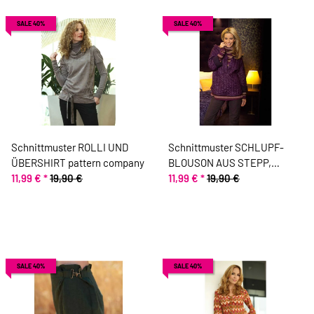
SALE 40%
SALE 40%
Schnittmuster ROLLI UND
Schnittmuster SCHLUPF-
ÜBERSHIRT pattern company
BLOUSON AUS STEPP,
11,99 €
*
19,90 €
pattern company
11,99 €
*
19,90 €
SALE 40%
SALE 40%