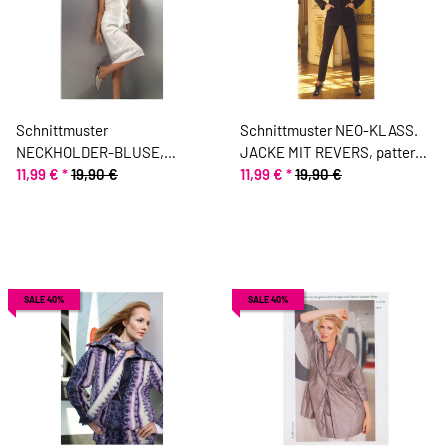
Schnittmuster
Schnittmuster NEO-KLASS.
NECKHOLDER-BLUSE,
JACKE MIT REVERS, pattern
pattern company
11,99 €
*
19,90 €
company
11,99 €
*
19,90 €
SALE 40%
SALE 40%