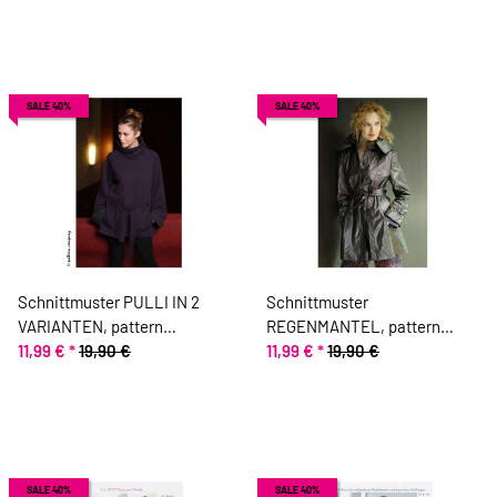
SALE 40%
SALE 40%
Schnittmuster PULLI IN 2
Schnittmuster
VARIANTEN, pattern
REGENMANTEL, pattern
company
11,99 €
*
19,90 €
company
11,99 €
*
19,90 €
SALE 40%
SALE 40%