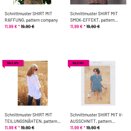
Schnittmuster SHIRT MIT
Schnittmuster SHIRT MIT
RAFFUNG, pattern company
SMOK-EFFEKT, pattern
11,99 €
*
19,90 €
company
11,99 €
*
19,90 €
SALE 40%
SALE 40%
Schnittmuster SHIRT MIT
Schnittmuster SHIRT MIT V-
TEILUNGSNÄHTEN, pattern
AUSSCHNITT, pattern
company
11,99 €
*
19,90 €
company
11,99 €
*
19,90 €