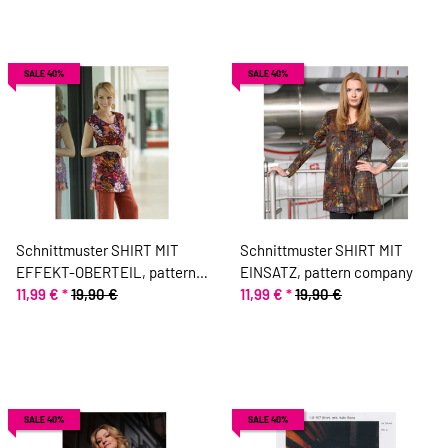
SALE 40%
SALE 40%
Schnittmuster SHIRT MIT
Schnittmuster SHIRT MIT
EFFEKT-OBERTEIL, pattern
EINSATZ, pattern company
company
11,99 €
*
19,90 €
11,99 €
*
19,90 €
SALE 40%
SALE 40%