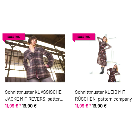
SALE 40%
SALE 40%
Schnittmuster KLASSISCHE
Schnittmuster KLEID MIT
JACKE MIT REVERS, pattern
RÜSCHEN, pattern company
company
11,99 €
*
19,90 €
11,99 €
*
19,90 €