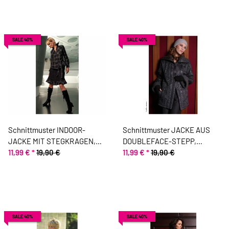
SALE 40%
SALE 40%
Schnittmuster INDOOR-
Schnittmuster JACKE AUS
JACKE MIT STEGKRAGEN,
DOUBLEFACE-STEPP,
pattern company
11,99 €
*
19,90 €
pattern company
11,99 €
*
19,90 €
SALE 40%
SALE 40%