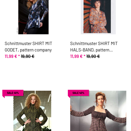
Schnittmuster SHIRT MIT
Schnittmuster SHIRT MIT
GODET, pattern company
HALS-BAND, pattern
11,99 €
*
19,90 €
company
11,99 €
*
19,90 €
SALE 40%
SALE 40%