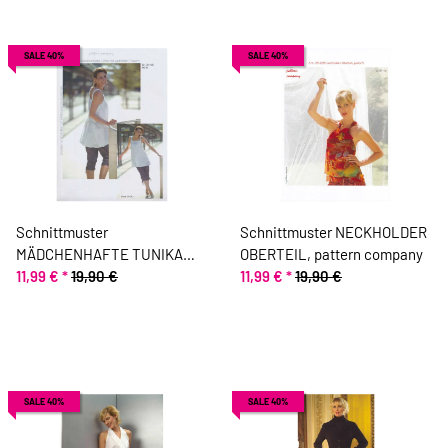
SALE 40%
SALE 40%
Schnittmuster
Schnittmuster NECKHOLDER
MÄDCHENHAFTE TUNIKA
OBERTEIL, pattern company
MIT GEDREHTEN TRÄGERN,
11,99 €
*
19,90 €
11,99 €
*
19,90 €
pattern company
SALE 40%
SALE 40%