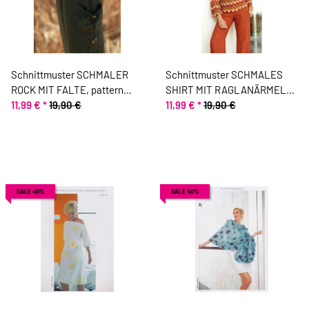
Schnittmuster SCHMALER
Schnittmuster SCHMALES
ROCK MIT FALTE, pattern
SHIRT MIT RAGLANÄRMELN,
company
11,99 €
*
19,90 €
pattern company
11,99 €
*
19,90 €
SALE 40%
SALE 40%