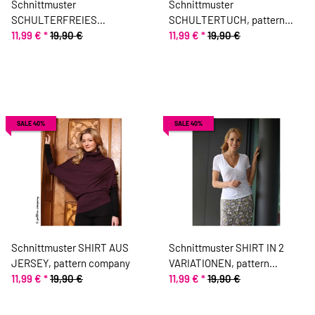
Schnittmuster
Schnittmuster
SCHULTERFREIES
SCHULTERTUCH, pattern
HEMDKLEID, pattern
11,99 €
*
19,90 €
company
11,99 €
*
19,90 €
company
SALE 40%
SALE 40%
Schnittmuster SHIRT AUS
Schnittmuster SHIRT IN 2
JERSEY, pattern company
VARIATIONEN, pattern
11,99 €
*
19,90 €
company
11,99 €
*
19,90 €