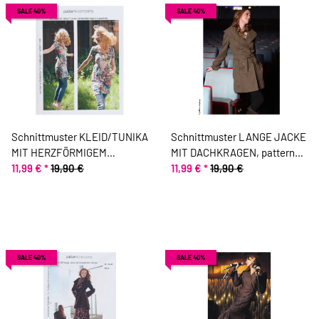
SALE 40%
SALE 40%
Schnittmuster KLEID/TUNIKA
Schnittmuster LANGE JACKE
MIT HERZFÖRMIGEM
MIT DACHKRAGEN, pattern
AUSSCHNITT, pattern
11,99 €
*
19,90 €
company
11,99 €
*
19,90 €
company
SALE 40%
SALE 40%