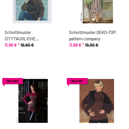
Schnittmuster
Schnittmuster DEKO-TOP,
CITYTAUGLICHE
pattern company
WINDJACKE, pattern
11,99 €
*
19,90 €
11,99 €
*
19,90 €
company
SALE 40%
SALE 40%