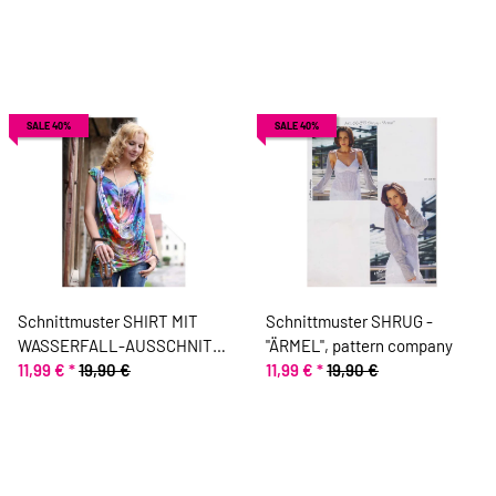
SALE 40%
SALE 40%
Schnittmuster SHIRT MIT
Schnittmuster SHRUG -
WASSERFALL-AUSSCHNITT,
"ÄRMEL", pattern company
pattern company
11,99 €
*
19,90 €
11,99 €
*
19,90 €