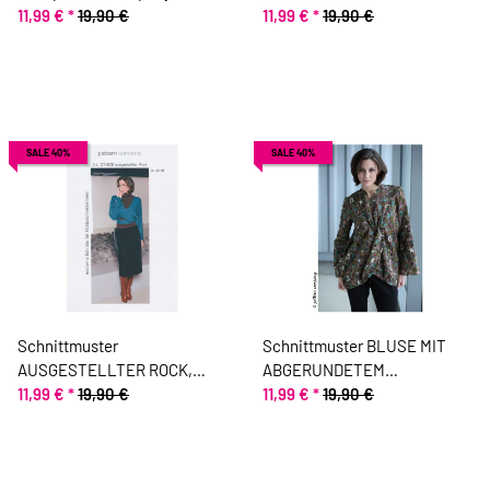
11,99 €
*
19,90 €
pattern company
11,99 €
*
19,90 €
SALE 40%
SALE 40%
Schnittmuster
Schnittmuster BLUSE MIT
AUSGESTELLTER ROCK,
ABGERUNDETEM
pattern company
11,99 €
*
19,90 €
SAUMVERLAUF, pattern
11,99 €
*
19,90 €
company