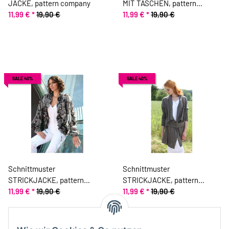
JACKE, pattern company
MIT TASCHEN, pattern
11,99 €
*
19,90 €
company
11,99 €
*
19,90 €
SALE 40%
SALE 40%
Schnittmuster
Schnittmuster
STRICKJACKE, pattern
STRICKJACKE, pattern
company
11,99 €
*
19,90 €
company
11,99 €
*
19,90 €