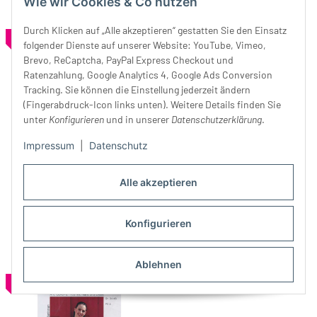
Wie wir Cookies & Co nutzen
Durch Klicken auf „Alle akzeptieren“ gestatten Sie den Einsatz
SALE 40%
SALE 40%
folgender Dienste auf unserer Website: YouTube, Vimeo,
Brevo, ReCaptcha, PayPal Express Checkout und
Ratenzahlung, Google Analytics 4, Google Ads Conversion
Tracking. Sie können die Einstellung jederzeit ändern
(Fingerabdruck-Icon links unten). Weitere Details finden Sie
unter
Konfigurieren
und in unserer
Datenschutzerklärung
.
Impressum
|
Datenschutz
Schnittmuster T-förmiges
Schnittmuster TOP MIT
TOP, pattern company
KURZARM, pattern company
Alle akzeptieren
11,99 €
*
19,90 €
11,99 €
*
19,90 €
Konfigurieren
Ablehnen
SALE 40%