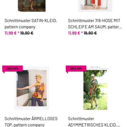
Schnittmuster SATIN-KLEID,
Schnittmuster 7/8-HOSE MIT
pattern company
SCHLEIFE AM SAUM, pattern
11,99 €
*
19,90 €
company
11,99 €
*
19,90 €
SALE 40%
SALE 40%
Schnittmuster ÄRMELLOSES
Schnittmuster
TOP, pattern company
ASYMMETRISCHES KLEID,