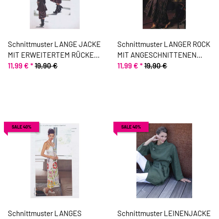
Schnittmuster LANGE JACKE
Schnittmuster LANGER ROCK
MIT ERWEITERTEM RÜCKEN,
MIT ANGESCHNITTENEN
pattern company
11,99 €
*
19,90 €
GODETS, pattern company
11,99 €
*
19,90 €
SALE 40%
SALE 40%
Schnittmuster LANGES
Schnittmuster LEINENJACKE