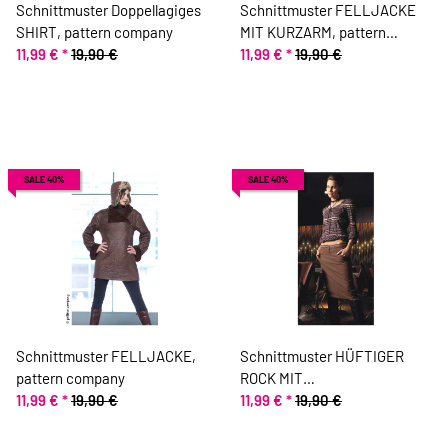
Schnittmuster Doppellagiges
Schnittmuster FELLJACKE
SHIRT, pattern company
MIT KURZARM, pattern
11,99 €
*
19,90 €
company
11,99 €
*
19,90 €
SALE 40%
SALE 40%
Schnittmuster FELLJACKE,
Schnittmuster HÜFTIGER
pattern company
ROCK MIT
11,99 €
*
19,90 €
KNOPFVERSCHLUSS, pattern
11,99 €
*
19,90 €
company