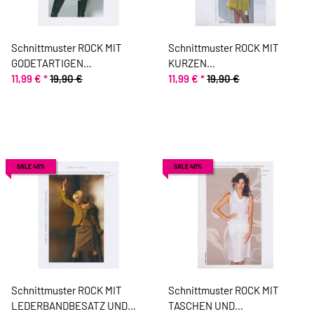
Schnittmuster ROCK MIT
Schnittmuster ROCK MIT
GODETARTIGEN
KURZEN
ABTRENNUNGEN, pattern
11,99 €
*
19,90 €
ANGESCHNITTENEN
11,99 €
*
19,90 €
company
GODETS, pattern company
SALE 40%
SALE 40%
Schnittmuster ROCK MIT
Schnittmuster ROCK MIT
LEDERBANDBESATZ UND
TASCHEN UND