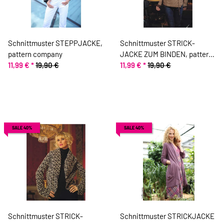
Schnittmuster STEPPJACKE,
Schnittmuster STRICK-
pattern company
JACKE ZUM BINDEN, pattern
11,99 €
*
19,90 €
company
11,99 €
*
19,90 €
SALE 40%
SALE 40%
Schnittmuster STRICK-
Schnittmuster STRICKJACKE