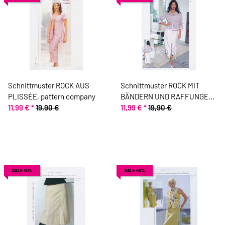
Schnittmuster ROCK AUS
Schnittmuster ROCK MIT
PLISSÉE, pattern company
BÄNDERN UND RAFFUNGEN,
11,99 €
*
19,90 €
pattern company
11,99 €
*
19,90 €
SALE 40%
SALE 40%