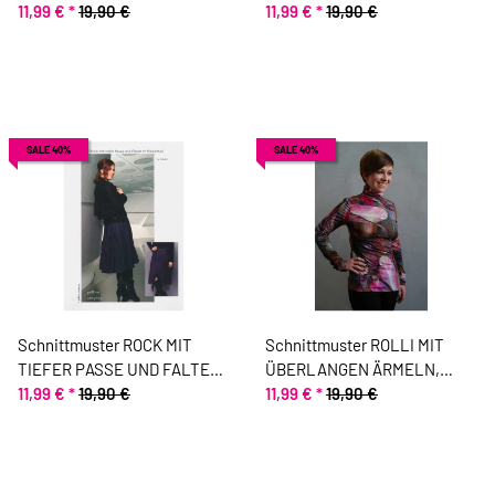
KELLERFALTE, pattern
11,99 €
*
19,90 €
FALTENPARTIE, pattern
11,99 €
*
19,90 €
company
company
SALE 40%
SALE 40%
Schnittmuster ROCK MIT
Schnittmuster ROLLI MIT
TIEFER PASSE UND FALTEN,
ÜBERLANGEN ÄRMELN,
pattern company
11,99 €
*
19,90 €
pattern company
11,99 €
*
19,90 €