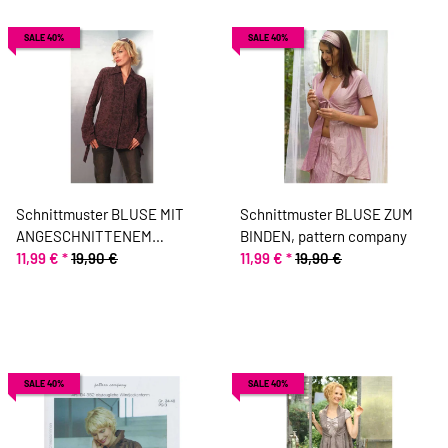
SALE 40%
SALE 40%
Schnittmuster BLUSE MIT
Schnittmuster BLUSE ZUM
ANGESCHNITTENEM
BINDEN, pattern company
KRAGEN, pattern company
11,99 €
*
19,90 €
11,99 €
*
19,90 €
SALE 40%
SALE 40%