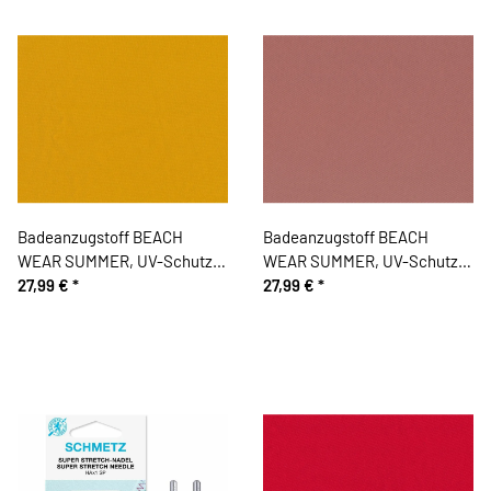
Badeanzugstoff BEACH
Badeanzugstoff BEACH
WEAR SUMMER, UV-Schutz,
WEAR SUMMER, UV-Schutz,
senfgelb
27,99 €
*
altrosa
27,99 €
*