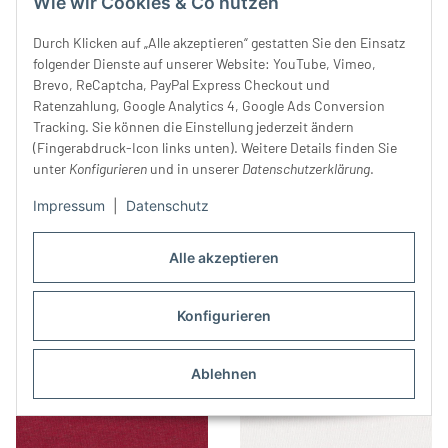
Wie wir Cookies & Co nutzen
Durch Klicken auf „Alle akzeptieren“ gestatten Sie den Einsatz
folgender Dienste auf unserer Website: YouTube, Vimeo,
Brevo, ReCaptcha, PayPal Express Checkout und
Ratenzahlung, Google Analytics 4, Google Ads Conversion
Tracking. Sie können die Einstellung jederzeit ändern
(Fingerabdruck-Icon links unten). Weitere Details finden Sie
unter
Konfigurieren
und in unserer
Datenschutzerklärung
.
Impressum
|
Datenschutz
Sportstoff GALAXY, UV-
Sportstoff aus Polyamid
Schutz, Antirutsch, 2D-
DELUXE, steingrau
Muster, schwarz
44,99 €
*
39,99 €
*
Alle akzeptieren
Konfigurieren
Ablehnen