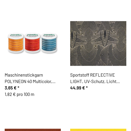
Maschinenstickgarn
Sportstoff REFLECTIVE
POLYNEON 40 Multicolor,
LIGHT, UV-Schutz, Licht
Madeira
3,65 €
*
refektierend, schwarz
44,99 €
*
1,82 € pro 100 m