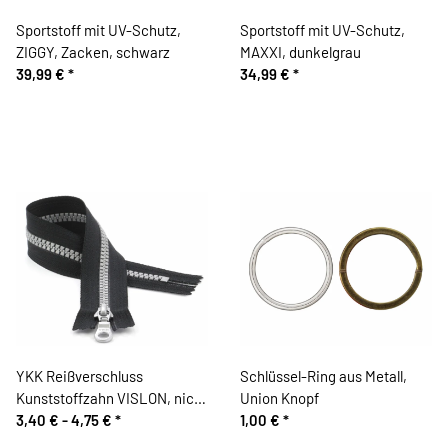
Sportstoff mit UV-Schutz,
Sportstoff mit UV-Schutz,
ZIGGY, Zacken, schwarz
MAXXI, dunkelgrau
39,99 €
*
34,99 €
*
YKK Reißverschluss
Schlüssel-Ring aus Metall,
Kunststoffzahn VISLON, nicht
Union Knopf
teilbar, schwarz-silber
3,40 € -
4,75 €
*
1,00 €
*