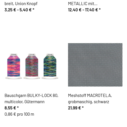
breit, Union Knopf
METALLIC mit
3,25 € -
5,40 €
*
Kunststoffzahn, teilbar, Prym
12,40 € -
17,40 €
*
Bauschgarn BULKY-LOCK 80,
Meshstoff MACROTELA,
multicolor, Gütermann
grobmaschig, schwarz
8,55 €
*
21,99 €
*
0,86 € pro 100 m