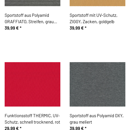
Sportstoff aus Polyamid
Sportstoff mit UV-Schutz,
GRAFFIATO, Streifen, grau
ZIGGY, Zacken, goldgelb
meliert
39,99 €
*
39,99 €
*
Funktionsstoff THERMIC, UV-
Sportstoff aus Polyamid OXY,
Schutz, schnell trocknend, rot
grau meliert
29,99 €
*
39,99 €
*