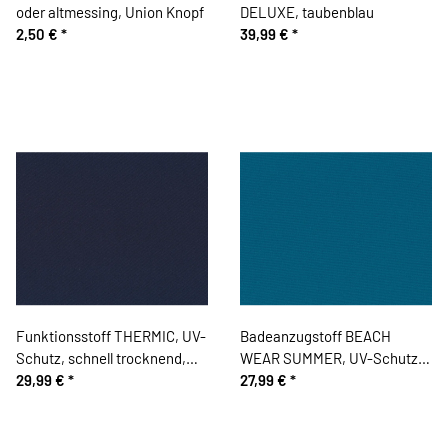
oder altmessing, Union Knopf
DELUXE, taubenblau
2,50 €
*
39,99 €
*
Funktionsstoff THERMIC, UV-
Badeanzugstoff BEACH
Schutz, schnell trocknend,
WEAR SUMMER, UV-Schutz,
dunkelblau
29,99 €
*
petrolblau
27,99 €
*