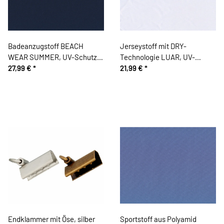
Badeanzugstoff BEACH
Jerseystoff mit DRY-
WEAR SUMMER, UV-Schutz,
Technologie LUAR, UV-
marineblau
27,99 €
*
Schutz, weiß
21,99 €
*
Endklammer mit Öse, silber
Sportstoff aus Polyamid