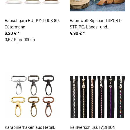
Bauschgarn BULKY-LOCK 80,
Baumwoll-Ripsband SPORT-
Gütermann
STRIPE, Längs- und
6,20 €
*
Querstreifen, 25 mm breit
4,90 €
*
0,62 € pro 100 m
Karabinerhaken aus Metall,
Reißverschluss FASHION