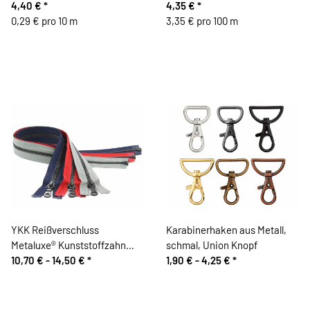
4,40 €
*
4,35 €
*
0,29 € pro 10 m
3,35 € pro 100 m
YKK Reißverschluss
Karabinerhaken aus Metall,
Metaluxe® Kunststoffzahn
schmal, Union Knopf
Metalloptik, teilbar
10,70 € -
14,50 €
*
1,90 € -
4,25 €
*