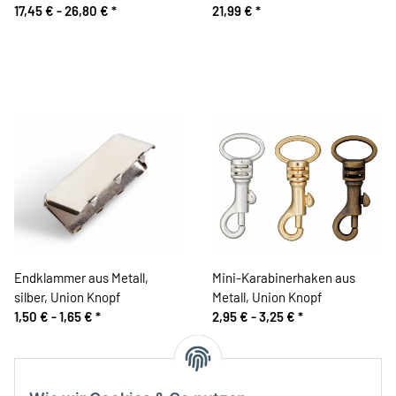
METALLZAHN, brüniert,
17,45 € -
26,80 €
*
Schutz, schwarz
21,99 €
*
teilbar
Endklammer aus Metall,
Mini-Karabinerhaken aus
silber, Union Knopf
Metall, Union Knopf
1,50 € -
1,65 €
*
2,95 € -
3,25 €
*