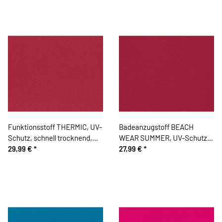
Funktionsstoff THERMIC, UV-
Badeanzugstoff BEACH
Schutz, schnell trocknend,
WEAR SUMMER, UV-Schutz,
gedecktes rot
29,99 €
*
dunkelrot
27,99 €
*