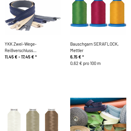
YKK Zwei-Wege-
Bauschgarn SERAFLOCK,
Reißverschluss
Mettler
Kunststoffzahn
11,45 € -
17,45 €
*
6,15 €
*
0,62 € pro 100 m