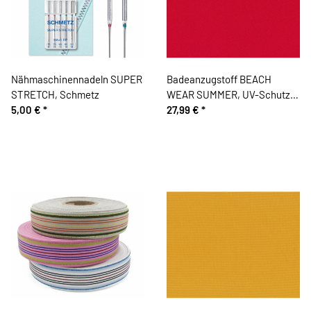
Nähmaschinennadeln SUPER
Badeanzugstoff BEACH
STRETCH, Schmetz
WEAR SUMMER, UV-Schutz,
5,00 €
*
rot
27,99 €
*