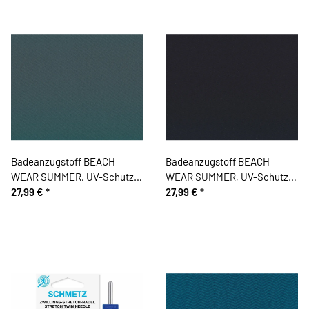
Badeanzugstoff BEACH
Badeanzugstoff BEACH
WEAR SUMMER, UV-Schutz,
WEAR SUMMER, UV-Schutz,
dunkelgrün
27,99 €
*
schwarz
27,99 €
*