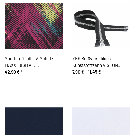
Sportstoff mit UV-Schutz,
YKK Reißverschluss
MAXXI DIGITAL,
Kunststoffzahn VISLON,
Zackenstreifen, neongelb
42,99 €
*
teilbar, schwarz-silber
7,90 € -
11,45 €
*