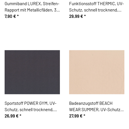
Gummiband LUREX, Streifen-
Funktionsstoff THERMIC, UV-
Rapport mit Metallicfäden, 35
Schutz, schnell trocknend,
mm
7,90 €
*
goldgelb
29,99 €
*
Sportstoff POWER GYM, UV-
Badeanzugstoff BEACH
Schutz, schnell trocknend,
WEAR SUMMER, UV-Schutz,
dunkelgrau
26,99 €
*
hellbeige
27,99 €
*