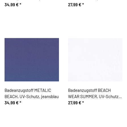
34,99 €
*
grün
27,99 €
*
Badeanzugstoff METALIC
Badeanzugstoff BEACH
BEACH, UV-Schutz, jeansblau
WEAR SUMMER, UV-Schutz,
34,99 €
*
weiß
27,99 €
*