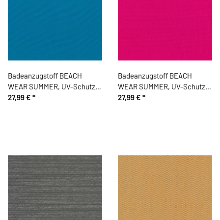
Badeanzugstoff BEACH
Badeanzugstoff BEACH
WEAR SUMMER, UV-Schutz,
WEAR SUMMER, UV-Schutz,
aqua
27,99 €
*
pink
27,99 €
*