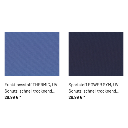
Funktionsstoff THERMIC, UV-
Sportstoff POWER GYM, UV-
Schutz, schnell trocknend,
Schutz, schnell trocknend,
taubenblau
29,99 €
*
dunkelblau
26,99 €
*