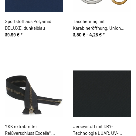
Sportstoff aus Polyamid
Taschenring mit
DELUXE, dunkelblau
Karabineröffnung, Union
39,99 €
*
Knopf
3,80 € -
4,25 €
*
YKK extrabreiter
Jerseystoff mit DRY-
Reißverschluss Excella®
Technologie LUAR, UV-