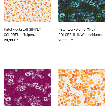
Patchworkstoff SIMPLY
Patchworkstoff SIMPLY
COLORFUL, Tulpen,
COLORFUL II, Wiesenblumen,
gebrochenes weiß-dunkles
20,99 €
*
marineblau-helles türkis,
20,99 €
*
orange, Moda Fabrics
Moda Fabrics