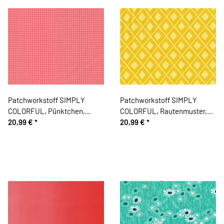
Patchworkstoff SIMPLY
Patchworkstoff SIMPLY
COLORFUL, Pünktchen,
COLORFUL, Rautenmuster,
helles lachsrot, Moda Fabrics
20,99 €
*
pastellgelb-maisgelb, Moda
20,99 €
*
Fabrics