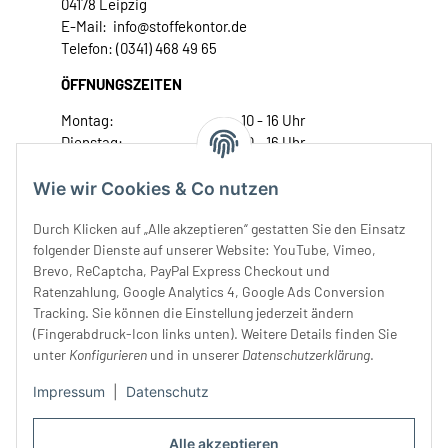
04178 Leipzig
E-Mail: info@stoffekontor.de
Telefon: (0341) 468 49 65
ÖFFNUNGSZEITEN
Montag:
10 - 16 Uhr
Dienstag:
10 - 16 Uhr
Mittwoch:
10 - 18 Uhr
Donnerstag:
10 - 18 Uhr
Wie wir Cookies & Co nutzen
Freitag:
10 - 18 Uhr
Durch Klicken auf „Alle akzeptieren“ gestatten Sie den Einsatz
Samstag:
10 - 14 Uhr
folgender Dienste auf unserer Website: YouTube, Vimeo,
Unser Service
Brevo, ReCaptcha, PayPal Express Checkout und
Ratenzahlung, Google Analytics 4, Google Ads Conversion
Tracking. Sie können die Einstellung jederzeit ändern
Rechtliches
(Fingerabdruck-Icon links unten). Weitere Details finden Sie
unter
Konfigurieren
und in unserer
Datenschutzerklärung
.
Impressum
|
Datenschutz
Alle akzeptieren