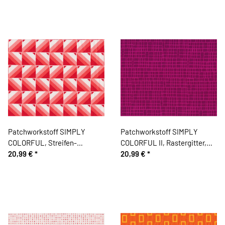
Patchworkstoff SIMPLY
Patchworkstoff SIMPLY
COLORFUL, Streifen-
COLORFUL II, Rastergitter,
Quadrate, gebrochenes weiß-
20,99 €
*
aubergine-fuchsia, Moda
20,99 €
*
lachsrot, Moda Fabrics
Fabrics