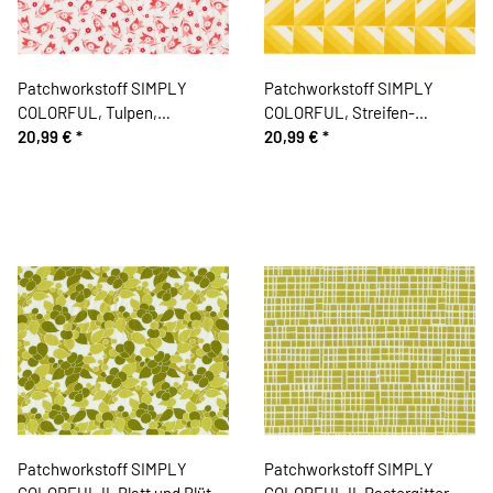
Patchworkstoff SIMPLY
Patchworkstoff SIMPLY
COLORFUL, Tulpen,
COLORFUL, Streifen-
gebrochenes weiß-rot, Moda
20,99 €
*
Quadrate, gebrochenes weiß-
20,99 €
*
Fabrics
sonnengelb, Moda Fabrics
Patchworkstoff SIMPLY
Patchworkstoff SIMPLY
COLORFUL II, Blatt und Blüte,
COLORFUL II, Rastergitter,