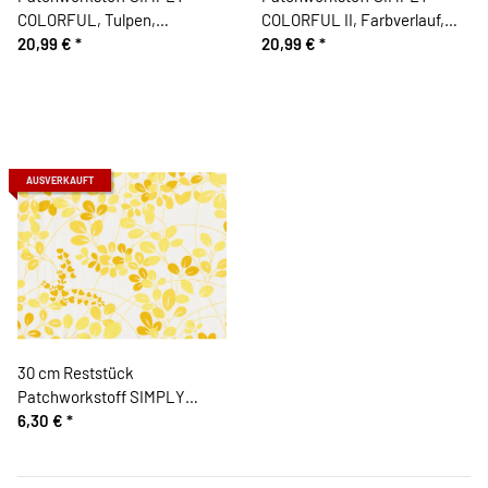
COLORFUL, Tulpen,
COLORFUL II, Farbverlauf,
sonnengelb-orange, Moda
20,99 €
*
aubergine, Moda Fabrics
20,99 €
*
Fabrics
AUSVERKAUFT
30 cm Reststück
Patchworkstoff SIMPLY
COLORFUL, Blattzweige,
6,30 €
*
gebrochenes weiß-
pastellgelb