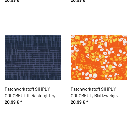
orange, Moda Fabrics
Patchworkstoff SIMPLY
Patchworkstoff SIMPLY
COLORFUL II, Rastergitter,
COLORFUL, Blattzweige,
gedecktes dunkelblau-
20,99 €
*
dunkles orange-pastellgelb,
20,99 €
*
blaugrau, Moda Fabrics
Moda Fabrics