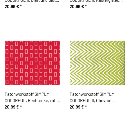
helles limette-olive, Moda
20,99 €
*
limette-gebrochenes weiß,
20,99 €
*
Fabrics
Moda Fabrics
Patchworkstoff SIMPLY
Patchworkstoff SIMPLY
COLORFUL, Rechtecke, rot,
COLORFUL II, Chevron-
Moda Fabrics
20,99 €
*
Zacken, limette-gebrochenes
20,99 €
*
weiß, Moda Fabrics