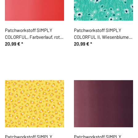
Patchworkstoff SIMPLY
Patchworkstoff SIMPLY
COLORFUL, Farbverlauf, rot,
COLORFUL II, Wiesenblumen,
Moda Fabrics
20,99 €
*
helles türkisgrün-
20,99 €
*
gebrochenes weiß, Moda
Fabrics
Patchworkstoff SIMPLY
Patchworkstoff SIMPLY