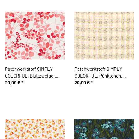
Patchworkstoff SIMPLY
Patchworkstoff SIMPLY
COLORFUL, Blattzweige,
COLORFUL, Pünktchen,
gebrochenes weiß-rosa,
20,99 €
*
gebrochenes weiß-dunkles
20,99 €
*
Moda Fabrics
orange-maisgelb, Moda
Fabrics