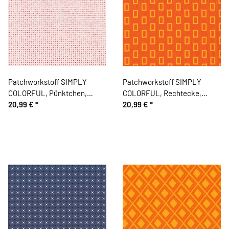
Patchworkstoff SIMPLY
Patchworkstoff SIMPLY
COLORFUL, Pünktchen,
COLORFUL, Rechtecke,
gebrochenes weiß-dunkelrot-
20,99 €
*
dunkles orange, Moda Fabrics
20,99 €
*
helles lachsrot, Moda Fabrics