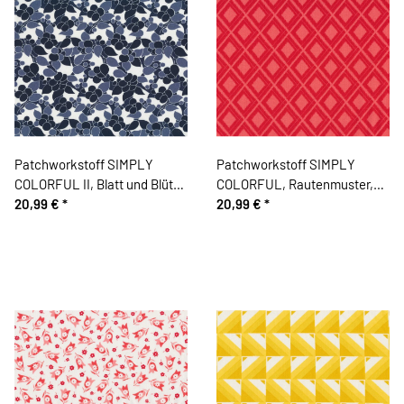
Patchworkstoff SIMPLY
Patchworkstoff SIMPLY
COLORFUL II, Blatt und Blüte,
COLORFUL, Rautenmuster,
blaugrau-gedecktes
20,99 €
*
pastellrot-rot, Moda Fabrics
20,99 €
*
dunkelblau, Moda Fabrics