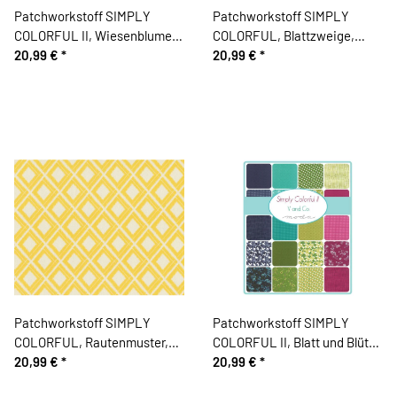
Patchworkstoff SIMPLY
Patchworkstoff SIMPLY
COLORFUL II, Wiesenblumen,
COLORFUL, Blattzweige,
aubergine-gebrochenes
20,99 €
*
gebrochenes weiß-orange,
20,99 €
*
weiß, Moda Fabrics
Moda Fabrics
Patchworkstoff SIMPLY
Patchworkstoff SIMPLY
COLORFUL, Rautenmuster,
COLORFUL II, Blatt und Blüte,
gebrochenes weiß-
20,99 €
*
dunkles aubergine-
20,99 €
*
sonnengelb, Moda Fabrics
aubergine, Moda Fabrics