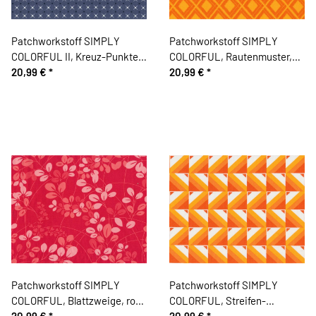
Patchworkstoff SIMPLY
Patchworkstoff SIMPLY
COLORFUL II, Kreuz-Punkte,
COLORFUL, Rautenmuster,
blaugrau, Moda Fabrics
20,99 €
*
orange-dunkles orange, Moda
20,99 €
*
Fabrics
Patchworkstoff SIMPLY
Patchworkstoff SIMPLY
COLORFUL, Blattzweige, rot-
COLORFUL, Streifen-
rosa, Moda Fabrics
20,99 €
*
Quadrate, gebrochenes weiß-
20,99 €
*