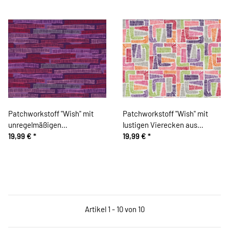
Patchworkstoff "Wish" mit
Patchworkstoff "Wish" mit
unregelmäßigen
lustigen Vierecken aus
Gitterstreifen, lila-rot-altrosa
19,99 €
*
Blattzweigen, hellgrün-natur-
19,99 €
*
pink-aubergine
Artikel 1 - 10 von 10