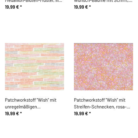
rot-kräftiges rosa
19,99 €
*
gebrochenes weiß-grasgrün
19,99 €
*
Patchworkstoff "Wish" mit
Patchworkstoff "Wish" mit
unregelmäßigen
Streifen-Schnecken, rosa-
Gitterstreifen, orange-
19,99 €
*
pink-goldgelb
19,99 €
*
altrosa-gebrochenes weiß