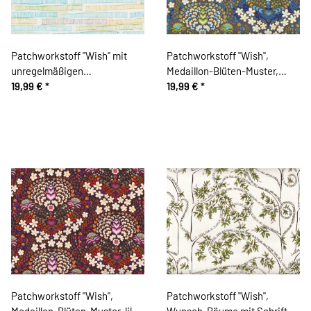
Patchworkstoff "Wish" mit
Patchworkstoff "Wish",
unregelmäßigen
Medaillon-Blüten-Muster,
Gitterstreifen, türkis-hellgrün-
19,99 €
*
petrol-blau-hellgrün
19,99 €
*
gebrochenes weiß
Patchworkstoff "Wish",
Patchworkstoff "Wish",
Medaillon-Blüten-Muster, lila-
Wunsch-Bäume mit Schrift,