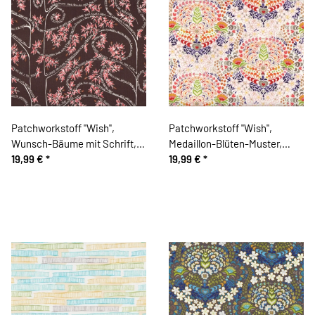
Patchworkstoff "Wish",
Patchworkstoff "Wish",
Wunsch-Bäume mit Schrift,
Medaillon-Blüten-Muster,
dunkelbraun-rosa
19,99 €
*
gebrochenes weiß-rot-
19,99 €
*
hellgrün