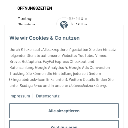
ÖFFNUNGSZEITEN
Montag:
10 - 16 Uhr
Dienstag:
10 - 16 Uhr
Mittwoch:
10 - 18 Uhr
Donnerstag:
10 - 18 Uhr
Wie wir Cookies & Co nutzen
Freitag:
10 - 18 Uhr
Durch Klicken auf „Alle akzeptieren“ gestatten Sie den Einsatz
Samstag:
10 - 14 Uhr
folgender Dienste auf unserer Website: YouTube, Vimeo,
Unser Service
Brevo, ReCaptcha, PayPal Express Checkout und
Ratenzahlung, Google Analytics 4, Google Ads Conversion
Tracking. Sie können die Einstellung jederzeit ändern
Rechtliches
(Fingerabdruck-Icon links unten). Weitere Details finden Sie
unter
Konfigurieren
und in unserer
Datenschutzerklärung
.
Impressum
|
Datenschutz
Alle akzeptieren
Konfigurieren