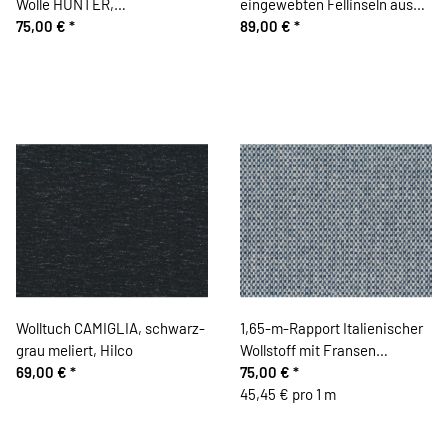
Wolle HUNTER,
eingewebten Fellinseln aus
Rautenmuster, schwarz, Hilco
75,00 €
*
Italien GABOR,
89,00 €
*
schlammbraun-dunkelgrau
Wolltuch CAMIGLIA, schwarz-
1,65-m-Rapport Italienischer
grau meliert, Hilco
Wollstoff mit Fransen
69,00 €
*
COLTRE, taubenblau
75,00 €
*
45,45 € pro 1 m