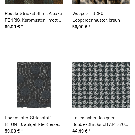
Bouclé-Strickstoff mit Alpaka
Webpelz LUCEO,
FENRIS, Karomuster, limette,
Leopardenmuster, braun
Hilco
69,00 €
*
59,00 €
*
Lochmuster-Strickstoff
Italienischer Designer-
BITONTO, aufgefilzte Kreise,
Double-Strickstoff AREZZO,
anthrazit-dunkelgrau, Hilco
59,00 €
*
Hahnentritt, anthrazit-weiß
44,99 €
*