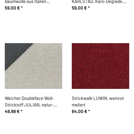
Baumwolle aus Italien
KARLSTAD, Karo-Degrade,
LIVORNO, creme
59,00 €
*
petrol, Toptex
59,00 €
*
Weicher Doubleface Woll-
Strickwalk LUWIN, weinrot
Stricktoff JULIAN, natur-
meliert
dunkelgrau
49,99 €
*
64,00 €
*