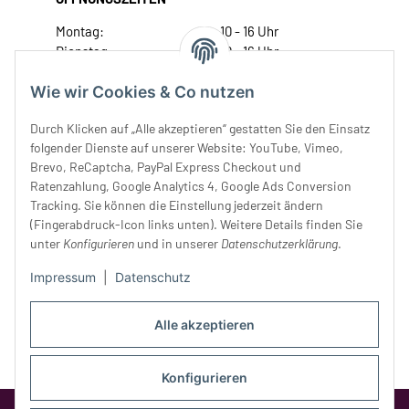
Montag:
10 - 16 Uhr
Dienstag:
10 - 16 Uhr
Mittwoch:
10 - 18 Uhr
Wie wir Cookies & Co nutzen
Donnerstag:
10 - 18 Uhr
Freitag:
10 - 18 Uhr
Durch Klicken auf „Alle akzeptieren“ gestatten Sie den Einsatz
Samstag:
10 - 14 Uhr
folgender Dienste auf unserer Website: YouTube, Vimeo,
Unser Service
Brevo, ReCaptcha, PayPal Express Checkout und
Ratenzahlung, Google Analytics 4, Google Ads Conversion
Tracking. Sie können die Einstellung jederzeit ändern
Rechtliches
(Fingerabdruck-Icon links unten). Weitere Details finden Sie
unter
Konfigurieren
und in unserer
Datenschutzerklärung
.
Impressum
|
Datenschutz
Alle akzeptieren
Konfigurieren