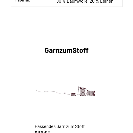
80 % Baumwolle, 20 % Leinen
GarnzumStoff
Passendes Garn zum Stoff
5,50 €
*