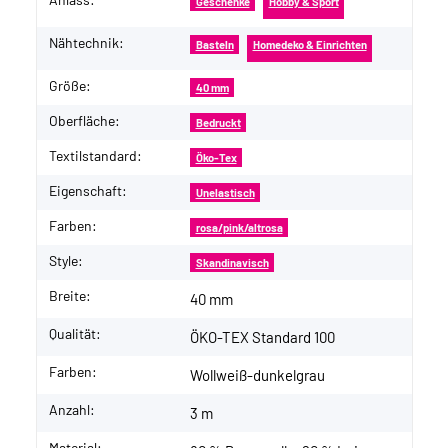
Geschenke
Hobby & Sport
Nähtechnik:
Basteln
Homedeko & Einrichten
Größe:
40 mm
Oberfläche:
Bedruckt
Textilstandard:
Öko-Tex
Eigenschaft:
Unelastisch
Farben:
rosa/pink/altrosa
Style:
Skandinavisch
Breite:
40 mm
Qualität:
ÖKO-TEX Standard 100
Farben:
Wollweiß-dunkelgrau
Anzahl:
3 m
Material: