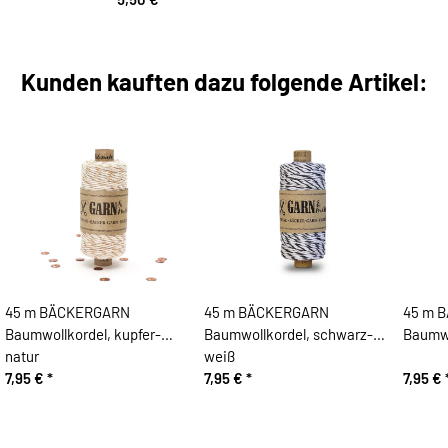
Kunden kauften dazu folgende Artikel:
45 m BÄCKERGARN
45 m BÄCKERGARN
45 m 
Baumwollkordel, kupfer-
Baumwollkordel, schwarz-
Baumwo
natur
weiß
7,95 €
*
7,95 €
*
7,95 €