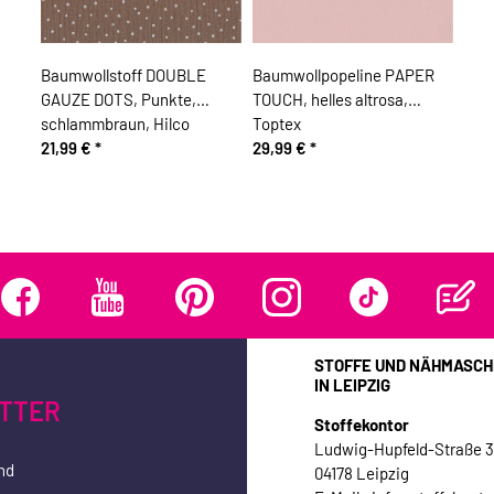
Baumwollstoff DOUBLE
Baumwollpopeline PAPER
GAUZE DOTS, Punkte,
TOUCH, helles altrosa,
schlammbraun, Hilco
Toptex
21,99 €
*
29,99 €
*
STOFFE UND NÄHMASCH
IN LEIPZIG
TTER
Stoffekontor
Ludwig-Hupfeld-Straße 
nd
04178 Leipzig