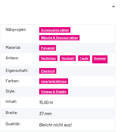
Nähprojekt:
Produkteigenschaft
Wert
Accessoires nähen
Wäsche & Dessous nähen
Material:
Polyamid
Anlass:
Festliches
Hochzeit
Taufe
Sommer
Eigenschaft:
Elastisch
Farben:
rosa/pink/altrosa
Style:
Vintage & Shabby
Inhalt:
15,00 m
Breite:
37 mm
Qualität:
Bleicht nicht aus!