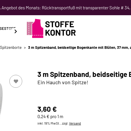
Angebot des Monats: Rücktransportfuß mit transparenter Sohle # 34,
SESTOFF
SCHNITTMUSTER
NÄHKURSE
SALE
Spitzenborte
3 m Spitzenband, beidseitige Bogenkante mit Blüten, 37 mm, 
3 m Spitzenband, beidseitige 
Ein Hauch von Spitze!
3,60 €
0,24 € pro 1 m
inkl. 19% MwSt. , zzgl.
Versand