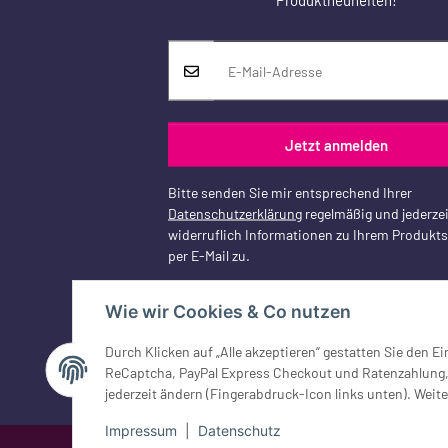
Jetzt anmelden
Bitte senden Sie mir entsprechend Ihrer
Datenschutzerklärung
regelmäßig und jederzei
widerruflich Informationen zu Ihrem Produkt
per E-Mail zu.
Wie wir Cookies & Co nutzen
Durch Klicken auf „Alle akzeptieren“ gestatten Sie den 
Vertrag widerrufen
ReCaptcha, PayPal Express Checkout und Ratenzahlung, G
jederzeit ändern (Fingerabdruck-Icon links unten). Weite
Impressum
|
Datenschutz