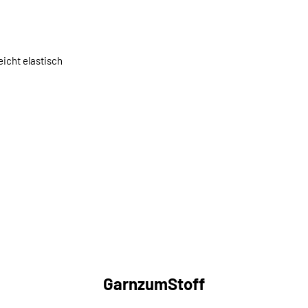
eicht elastisch
GarnzumStoff