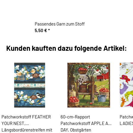
Passendes Garn zum Stoff
5,50 €
*
Kunden kauften dazu folgende Artikel:
Patchworkstoff FEATHER
60-cm-Rapport
Patch
YOUR NEST,
Patchworkstoff APPLE A
LADIES
Längsbordürenstreifen mit
DAY, Obstgärten