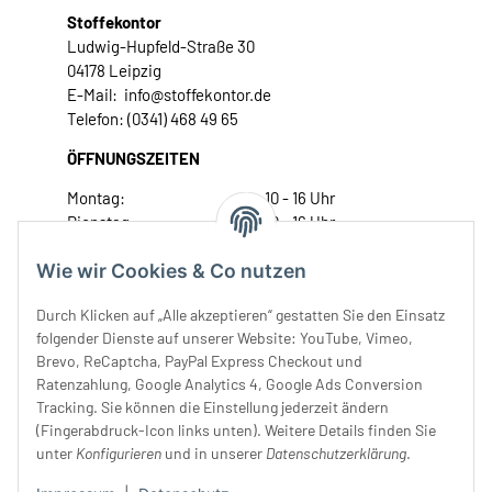
Stoffekontor
Ludwig-Hupfeld-Straße 30
04178 Leipzig
E-Mail: info@stoffekontor.de
Telefon: (0341) 468 49 65
ÖFFNUNGSZEITEN
Montag:
10 - 16 Uhr
Dienstag:
10 - 16 Uhr
Mittwoch:
10 - 18 Uhr
Wie wir Cookies & Co nutzen
Donnerstag:
10 - 18 Uhr
Freitag:
10 - 18 Uhr
Durch Klicken auf „Alle akzeptieren“ gestatten Sie den Einsatz
Samstag:
10 - 14 Uhr
folgender Dienste auf unserer Website: YouTube, Vimeo,
Unser Service
Brevo, ReCaptcha, PayPal Express Checkout und
Ratenzahlung, Google Analytics 4, Google Ads Conversion
Tracking. Sie können die Einstellung jederzeit ändern
Rechtliches
(Fingerabdruck-Icon links unten). Weitere Details finden Sie
unter
Konfigurieren
und in unserer
Datenschutzerklärung
.