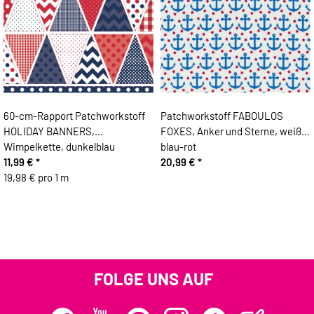
60-cm-Rapport Patchworkstoff
Patchworkstoff FABOULOS
HOLIDAY BANNERS,
FOXES, Anker und Sterne, weiß-
Wimpelkette, dunkelblau
blau-rot
11,99 €
*
20,99 €
*
19,98 € pro 1 m
FOLGE UNS AUF