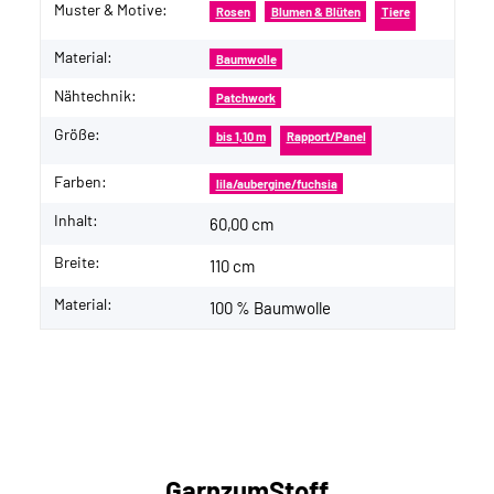
Muster & Motive:
Produkteigenschaft
Wert
Rosen
Blumen & Blüten
Tiere
Material:
Baumwolle
Nähtechnik:
Patchwork
Größe:
bis 1,10 m
Rapport/Panel
Farben:
lila/aubergine/fuchsia
Inhalt:
60,00 cm
Breite:
110 cm
Material:
100 % Baumwolle
GarnzumStoff