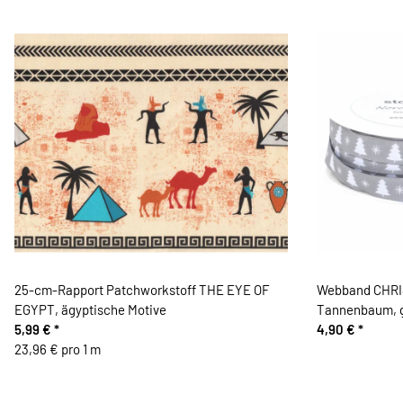
25-cm-Rapport Patchworkstoff THE EYE OF
Webband CHR
EGYPT, ägyptische Motive
Tannenbaum, 
5,99 €
*
4,90 €
*
23,96 € pro 1 m