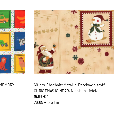
f MEMORY
60-cm-Abschnitt Metallic-Patchworkstoff
CHRISTMAS IS NEAR, Nikolausstiefel,
pastellgelb-gold
15,99 €
*
26,65 € pro 1 m