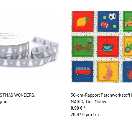
ISTMAS WONDERS,
30-cm-Rapport Patchworkstof
grau
MAGIC, Tier-Motive
8,99 €
*
29,97 € pro 1 m