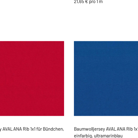
21,65 € pro 1 m
y AVALANA Rib 1x1 für Bündchen,
Baumwolljersey AVALANA Rib 1x1
einfarbig, ultramarinblau