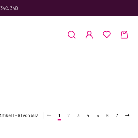
 34C, 34D
Artikel 1 - 81 von 562
1
2
3
4
5
6
7