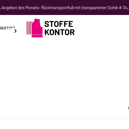
Angebot des Monats: Rücktransportfuß mit transparenter Sohle # 34,
SESTOFF
SCHNITTMUSTER
NÄHKURSE
SALE