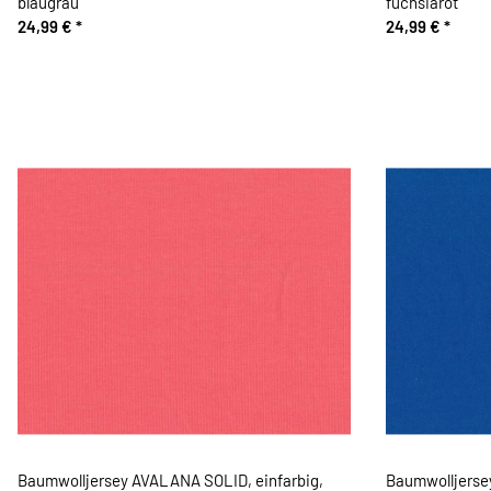
blaugrau
fuchsiarot
24,99 €
*
24,99 €
*
Baumwolljersey AVALANA SOLID, einfarbig,
Baumwolljerse