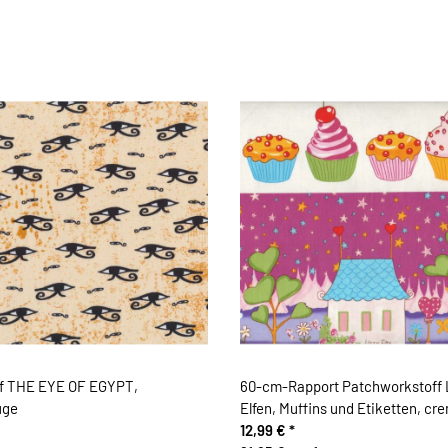
f THE EYE OF EGYPT,
60-cm-Rapport Patchworkstoff 
uge
Elfen, Muffins und Etiketten, cr
12,99 €
*