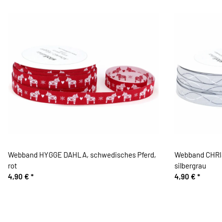
Webband HYGGE DAHLA, schwedisches Pferd,
Webband CHRI
rot
silbergrau
4,90 €
*
4,90 €
*