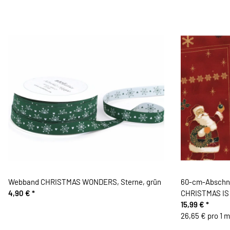
Webband CHRISTMAS WONDERS, Sterne, grün
60-cm-Abschni
4,90 €
*
CHRISTMAS IS N
gold
15,99 €
*
26,65 € pro 1 m