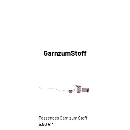
GarnzumStoff
Passendes Garn zum Stoff
5,50 €
*