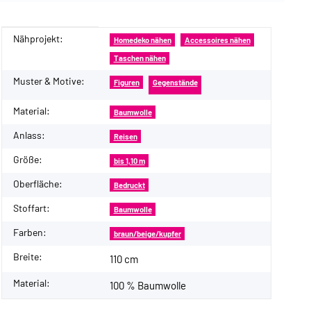
Nähprojekt:
Produkteigenschaft
Wert
Homedeko nähen
Accessoires nähen
Taschen nähen
Muster & Motive:
Figuren
Gegenstände
Material:
Baumwolle
Anlass:
Reisen
Größe:
bis 1,10 m
Oberfläche:
Bedruckt
Stoffart:
Baumwolle
Farben:
braun/beige/kupfer
Breite:
110 cm
Material:
100 % Baumwolle