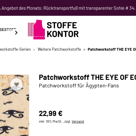
Angebot des Monats: Rücktransportfuß mit transparenter Sohle # 34,
SESTOFF
SCHNITTMUSTER
NÄHKURSE
SALE
workstoffe-Serien
Weitere Patchworkstoffe
Patchworkstoff THE EYE O
Patchworkstoff THE EYE OF E
Patchworkstoff für Ägypten-Fans
22,99 €
inkl. 19% MwSt. , zzgl.
Versand