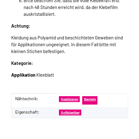
Bitte beachten Sie, dass die volle Klebekraft erst
nach 48 Stunden erreicht wird, da der Klebefilm
auskristallisiert.
Achtung:
Kleidung aus Polyamid und beschichteten Geweben sind
für Applikationen ungeeignet. In diesem Fall bitte mit
kleinen Stichen befestigen.
Kategorie:
Applikation
Kleeblatt
Nähtechnik:
Produkteigenschaft
Wert
Applizieren
Basteln
Eigenschaft:
Aufbügelbar