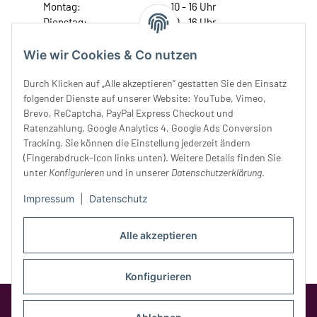
Montag:
10 - 16 Uhr
Dienstag:
10 - 16 Uhr
Mittwoch:
10 - 18 Uhr
Donnerstag:
10 - 18 Uhr
Wie wir Cookies & Co nutzen
Freitag:
10 - 18 Uhr
Durch Klicken auf „Alle akzeptieren“ gestatten Sie den Einsatz
Samstag:
10 - 14 Uhr
folgender Dienste auf unserer Website: YouTube, Vimeo,
Unser Service
Brevo, ReCaptcha, PayPal Express Checkout und
Ratenzahlung, Google Analytics 4, Google Ads Conversion
Tracking. Sie können die Einstellung jederzeit ändern
Rechtliches
(Fingerabdruck-Icon links unten). Weitere Details finden Sie
unter
Konfigurieren
und in unserer
Datenschutzerklärung
.
Impressum
|
Datenschutz
Alle akzeptieren
Konfigurieren
Google Analytics deaktivieren
Status:
Opt-Out-Cookie ist nicht gesetzt