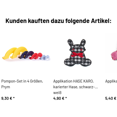
Kunden kauften dazu folgende Artikel:
Pompon-Set in 4 Größen,
Applikation HASE KARO,
Applik
Prym
karierter Hase, schwarz-
weiß
9,30 €
*
4,90 €
*
5,40 