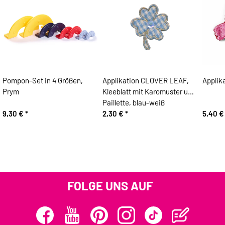
Pompon-Set in 4 Größen,
Applikation CLOVER LEAF,
Applik
Prym
Kleeblatt mit Karomuster und
Paillette, blau-weiß
9,30 €
*
2,30 €
*
5,40 
FOLGE UNS AUF