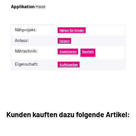
Applikation
Hase
Nähprojekt:
Produkteigenschaft
Wert
Nähen für Kinder
Anlass:
Ostern
Nähtechnik:
Applizieren
Basteln
Eigenschaft:
Aufbügelbar
Kunden kauften dazu folgende Artikel: