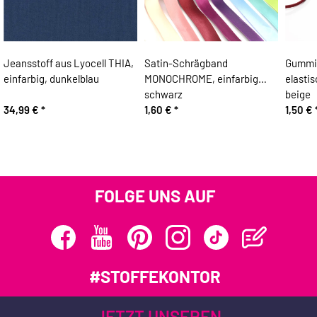
Jeansstoff aus Lyocell THIA,
Satin-Schrägband
Gummik
einfarbig, dunkelblau
MONOCHROME, einfarbig
elastis
schwarz
beige
34,99 €
*
1,60 €
*
1,50 €
FOLGE UNS AUF
#STOFFEKONTOR
JETZT UNSEREN