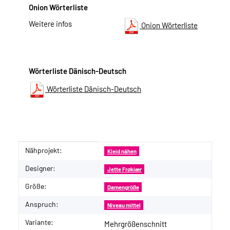
Onion Wörterliste
Weitere infos
Onion Wörterliste
Wörterliste Dänisch-Deutsch
Wörterliste Dänisch-Deutsch
Nähprojekt:
Produkteigenschaft
Wert
Kleid nähen
Designer:
Jette Frøkiær
Größe:
Damengröße
Anspruch:
Niveau mittel
Variante:
Mehrgrößenschnitt