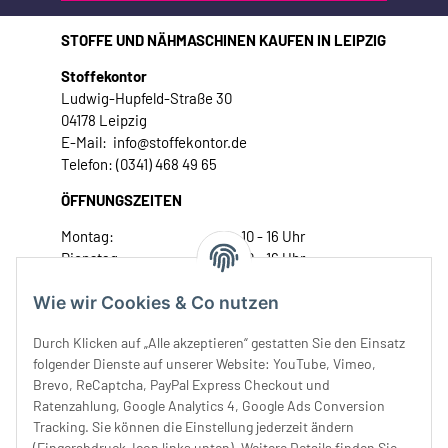
STOFFE UND NÄHMASCHINEN KAUFEN IN LEIPZIG
Stoffekontor
Ludwig-Hupfeld-Straße 30
04178 Leipzig
E-Mail: info@stoffekontor.de
Telefon: (0341) 468 49 65
ÖFFNUNGSZEITEN
Montag:
10 - 16 Uhr
Dienstag:
10 - 16 Uhr
Mittwoch:
10 - 18 Uhr
Wie wir Cookies & Co nutzen
Donnerstag:
10 - 18 Uhr
Freitag:
10 - 18 Uhr
Durch Klicken auf „Alle akzeptieren“ gestatten Sie den Einsatz
Samstag:
10 - 14 Uhr
folgender Dienste auf unserer Website: YouTube, Vimeo,
Unser Service
Brevo, ReCaptcha, PayPal Express Checkout und
Ratenzahlung, Google Analytics 4, Google Ads Conversion
Tracking. Sie können die Einstellung jederzeit ändern
Rechtliches
(Fingerabdruck-Icon links unten). Weitere Details finden Sie