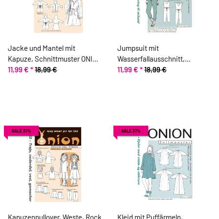
Jacke und Mantel mit
Jumpsuit mit
Kapuze, Schnittmuster ONION
Wasserfallausschnitt,
30017
11,99 €
*
18,99 €
Schnittmuster ONION 6014
11,99 €
*
18,99 €
SALE 37%
SALE 37%
Kapuzenpullover, Weste, Rock
Kleid mit Puffärmeln,