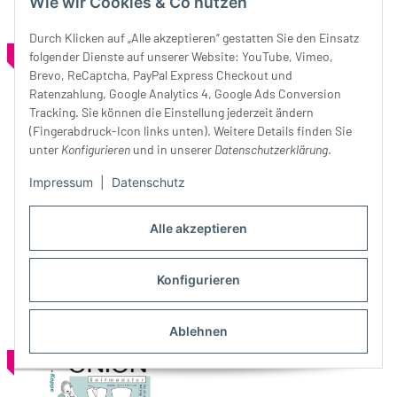
Wie wir Cookies & Co nutzen
Durch Klicken auf „Alle akzeptieren“ gestatten Sie den Einsatz
SALE 37%
SALE 37%
folgender Dienste auf unserer Website: YouTube, Vimeo,
Brevo, ReCaptcha, PayPal Express Checkout und
Ratenzahlung, Google Analytics 4, Google Ads Conversion
Tracking. Sie können die Einstellung jederzeit ändern
(Fingerabdruck-Icon links unten). Weitere Details finden Sie
unter
Konfigurieren
und in unserer
Datenschutzerklärung
.
Impressum
|
Datenschutz
Übergroßer Overall,
Weites Shirt und Rock in A-
Schnittmuster ONION 6015
Linie, Schnittmuster ONION
Alle akzeptieren
11,99 €
*
18,99 €
20012
11,99 €
*
18,99 €
Konfigurieren
Ablehnen
SALE 37%