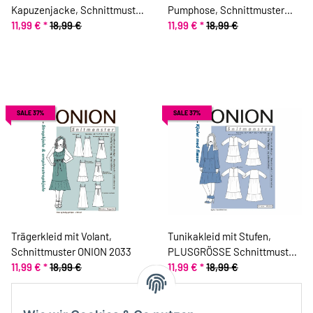
Kapuzenjacke, Schnittmuster
Pumphose, Schnittmuster
ONION 5024
11,99 €
*
18,99 €
ONION 20018
11,99 €
*
18,99 €
SALE 37%
SALE 37%
Trägerkleid mit Volant,
Tunikakleid mit Stufen,
Schnittmuster ONION 2033
PLUSGRÖSSE Schnittmuster
11,99 €
*
18,99 €
ONION 9026
11,99 €
*
18,99 €