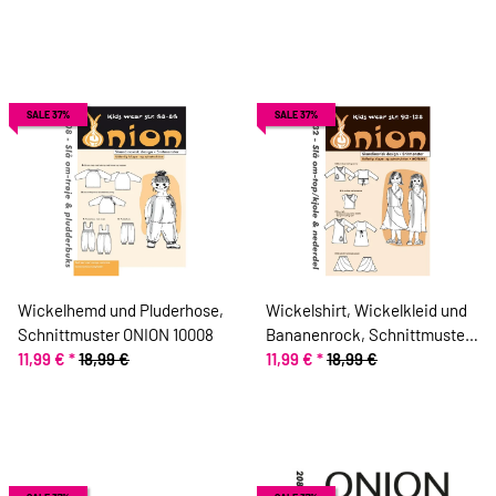
SALE 37%
SALE 37%
Wickelhemd und Pluderhose,
Wickelshirt, Wickelkleid und
Schnittmuster ONION 10008
Bananenrock, Schnittmuster
11,99 €
*
18,99 €
ONION 20032
11,99 €
*
18,99 €