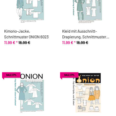
Kimono-Jacke,
Kleid mit Ausschnitt-
Schnittmuster ONION 6023
Drapierung, Schnittmuster
11,99 €
*
18,99 €
ONION 2038
11,99 €
*
18,99 €
SALE 37%
SALE 37%