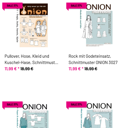
SALE 37%
SALE 37%
Pullover, Hose, Kleid und
Rock mit Godeteinsatz,
Kuschel-Hase, Schnittmuster
Schnittmuster ONION 3027
ONION 10011
11,99 €
*
18,99 €
11,99 €
*
18,99 €
SALE 37%
SALE 37%