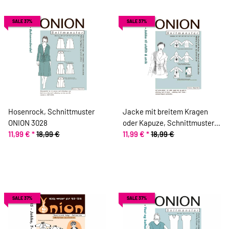
SALE 37%
SALE 37%
Hosenrock, Schnittmuster
Jacke mit breitem Kragen
ONION 3028
oder Kapuze, Schnittmuster
11,99 €
*
18,99 €
ONION 1032
11,99 €
*
18,99 €
SALE 37%
SALE 37%