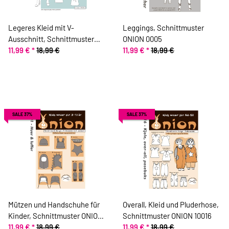
Legeres Kleid mit V-
Leggings, Schnittmuster
Ausschnitt, Schnittmuster
ONION 0005
ONION 2070
11,99 €
*
18,99 €
11,99 €
*
18,99 €
SALE 37%
SALE 37%
Mützen und Handschuhe für
Overall, Kleid und Pluderhose,
Kinder, Schnittmuster ONION
Schnittmuster ONION 10016
40001
11,99 €
*
18,99 €
11,99 €
*
18,99 €