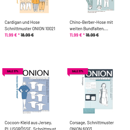
Cardigan und Hose
Chino-Berber-Hose mit
Schnittmuster ONION 10021
weiten Bundfalten,
11,99 €
*
18,99 €
Schnittmuster ONION 4026
11,99 €
*
18,99 €
SALE 37%
SALE 37%
Cocoon-Kleid aus Jersey,
Corsage, Schnittmuster
PLUSGRÖSSE, Schnittmuster
ONION 6003