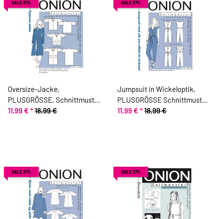
SALE 37%
SALE 37%
Oversize-Jacke,
Jumpsuit in Wickeloptik,
PLUSGRÖSSE, Schnittmuster
PLUSGRÖSSE Schnittmuster
ONION 9009
11,99 €
*
18,99 €
ONION 9022
11,99 €
*
18,99 €
SALE 37%
SALE 37%