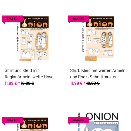
SALE 37%
SALE 37%
Shirt und Kleid mit
Shirt, Kleid mit weiten Ärmeln
Raglanärmeln, weite Hose mit
und Rock, Schnittmuster
Teilungsnaht, Schnittmuster
11,99 €
*
18,99 €
ONION 20021
11,99 €
*
18,99 €
ONION 20022
SALE 37%
SALE 37%