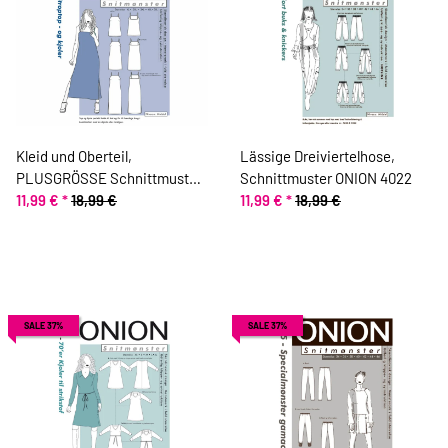
Kleid und Oberteil,
Lässige Dreiviertelhose,
PLUSGRÖSSE Schnittmuster
Schnittmuster ONION 4022
ONION 9032
11,99 €
*
18,99 €
11,99 €
*
18,99 €
SALE 37%
SALE 37%