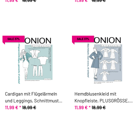
SALE 37%
SALE 37%
Cardigan mit Flügelärmeln
Hemdblusenkleid mit
und Leggings, Schnittmuster
Knopfleiste, PLUSGRÖSSE,
ONION 6022
11,99 €
*
18,99 €
Schnittmuster ONION 9002
11,99 €
*
18,99 €