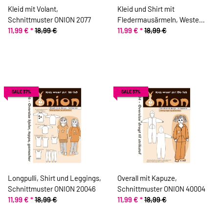
Kleid mit Volant,
Kleid und Shirt mit
Schnittmuster ONION 2077
Fledermausärmeln, Weste
11,99 €
*
18,99 €
und Stufenrock,
11,99 €
*
18,99 €
Schnittmuster ONION 20048
SALE 37%
SALE 37%
Longpulli, Shirt und Leggings,
Overall mit Kapuze,
Schnittmuster ONION 20046
Schnittmuster ONION 40004
11,99 €
*
18,99 €
11,99 €
*
18,99 €