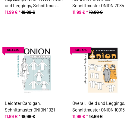
und Leggings, Schnittmuster
Schnittmuster ONION 2084
ONION 20033
11,99 €
*
18,99 €
11,99 €
*
18,99 €
SALE 37%
SALE 37%
Leichter Cardigan,
Overall, Kleid und Leggings,
Schnittmuster ONION 1021
Schnittmuster ONION 10015
11,99 €
*
18,99 €
11,99 €
*
18,99 €