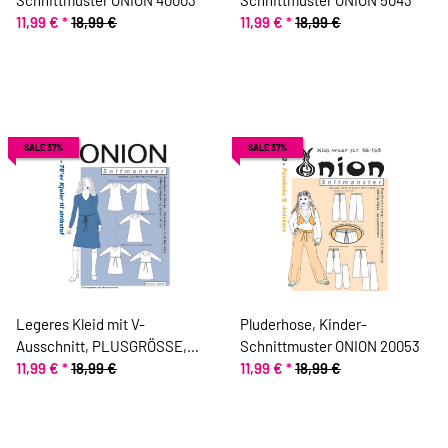
11,99 €
*
18,99 €
11,99 €
*
18,99 €
SALE 37%
SALE 37%
Legeres Kleid mit V-
Pluderhose, Kinder-
Ausschnitt, PLUSGRÖSSE,
Schnittmuster ONION 20053
Schnittmuster ONION 9004
11,99 €
*
18,99 €
11,99 €
*
18,99 €