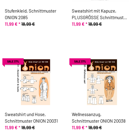
Stufenkleid, Schnittmuster
Sweatshirt mit Kapuze,
ONION 2085
PLUSGRÖSSE Schnittmuster
11,99 €
*
18,99 €
ONION 9029
11,99 €
*
18,99 €
SALE 37%
SALE 37%
Sweatshirt und Hose,
Wellnessanzug,
Schnittmuster ONION 20031
Schnittmuster ONION 20038
11,99 €
*
18,99 €
11,99 €
*
18,99 €