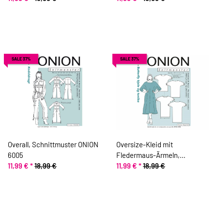
SALE 37%
SALE 37%
Overall, Schnittmuster ONION
Oversize-Kleid mit
6005
Fledermaus-Ärmeln,
11,99 €
*
18,99 €
Schnittmuster ONION 2089
11,99 €
*
18,99 €