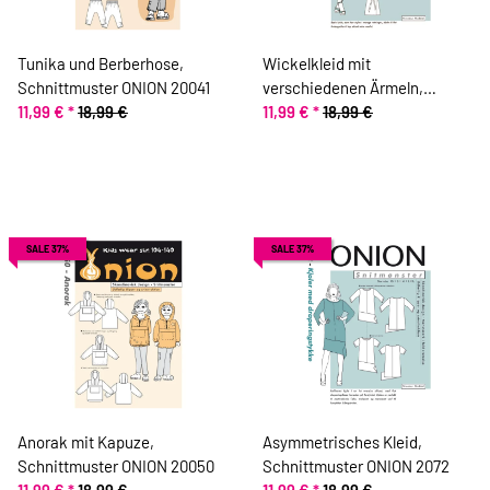
Tunika und Berberhose,
Wickelkleid mit
Schnittmuster ONION 20041
verschiedenen Ärmeln,
11,99 €
*
18,99 €
Schnittmuster ONION 2037
11,99 €
*
18,99 €
SALE 37%
SALE 37%
Anorak mit Kapuze,
Asymmetrisches Kleid,
Schnittmuster ONION 20050
Schnittmuster ONION 2072
11,99 €
*
18,99 €
11,99 €
*
18,99 €