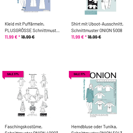
Kleid mit Puffärmeln,
Shirt mit Uboot-Ausschnitt,
PLUSGRÖSSE Schnittmuster
Schnittmuster ONION 5008
ONION 9023
11,99 €
*
18,99 €
11,99 €
*
18,99 €
SALE 37%
SALE 37%
Faschingskostüme,
Hemdbluse oder Tunika,
Schnittmuster ONION 40003
Schnittmuster ONION 5043