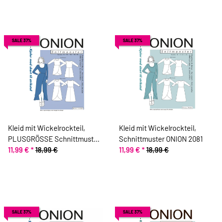
SALE 37%
SALE 37%
Kleid mit Wickelrockteil,
Kleid mit Wickelrockteil,
PLUSGRÖSSE Schnittmuster
Schnittmuster ONION 2081
ONION 9019
11,99 €
*
18,99 €
11,99 €
*
18,99 €
SALE 37%
SALE 37%