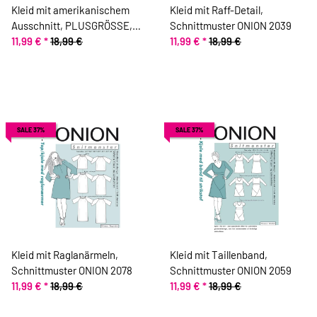
Kleid mit amerikanischem
Kleid mit Raff-Detail,
Ausschnitt, PLUSGRÖSSE,
Schnittmuster ONION 2039
Schnittmuster ONION 9003
11,99 €
*
18,99 €
11,99 €
*
18,99 €
SALE 37%
SALE 37%
Kleid mit Raglanärmeln,
Kleid mit Taillenband,
Schnittmuster ONION 2078
Schnittmuster ONION 2059
11,99 €
*
18,99 €
11,99 €
*
18,99 €