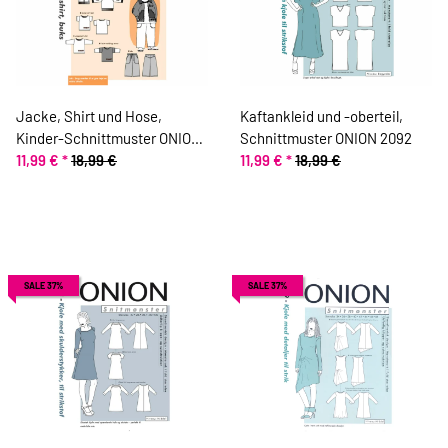
Jacke, Shirt und Hose,
Kaftankleid und -oberteil,
Kinder-Schnittmuster ONION
Schnittmuster ONION 2092
20035
11,99 €
*
18,99 €
11,99 €
*
18,99 €
SALE 37%
SALE 37%