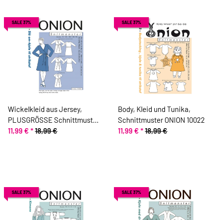
SALE 37%
SALE 37%
Wickelkleid aus Jersey,
Body, Kleid und Tunika,
PLUSGRÖSSE Schnittmuster
Schnittmuster ONION 10022
ONION 9021
11,99 €
*
18,99 €
11,99 €
*
18,99 €
SALE 37%
SALE 37%