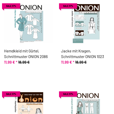
SALE 37%
SALE 37%
Hemdkleid mit Gürtel,
Jacke mit Kragen,
Schnittmuster ONION 2086
Schnittmuster ONION 1023
11,99 €
*
18,99 €
11,99 €
*
18,99 €
SALE 37%
SALE 37%