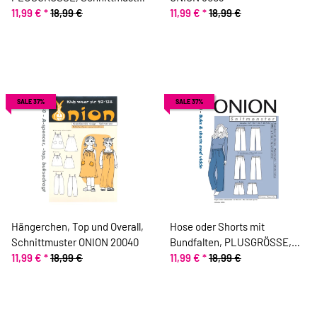
ONION 9007
11,99 €
*
18,99 €
11,99 €
*
18,99 €
SALE 37%
SALE 37%
Hängerchen, Top und Overall,
Hose oder Shorts mit
Schnittmuster ONION 20040
Bundfalten, PLUSGRÖSSE,
11,99 €
*
18,99 €
Schnittmuster ONION 9008
11,99 €
*
18,99 €