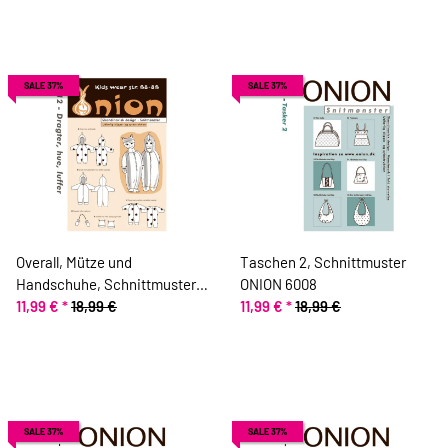
SALE 37%
SALE 37%
Overall, Mütze und
Taschen 2, Schnittmuster
Handschuhe, Schnittmuster
ONION 6008
ONION 10012
11,99 €
*
18,99 €
11,99 €
*
18,99 €
SALE 37%
SALE 37%