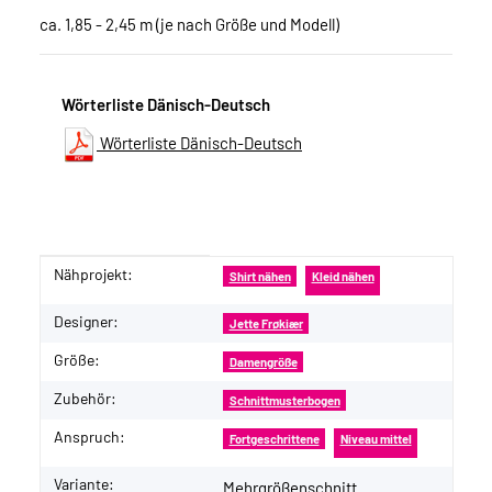
ca. 1,85 - 2,45 m (je nach Größe und Modell)
Wörterliste Dänisch-Deutsch
Wörterliste Dänisch-Deutsch
Nähprojekt:
Produkteigenschaft
Wert
Shirt nähen
Kleid nähen
Designer:
Jette Frøkiær
Größe:
Damengröße
Zubehör:
Schnittmusterbogen
Anspruch:
Fortgeschrittene
Niveau mittel
Variante:
Mehrgrößenschnitt