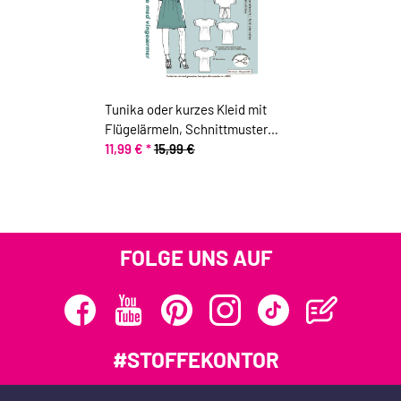
Tunika oder kurzes Kleid mit
Flügelärmeln, Schnittmuster
ONION 5042
11,99 €
*
15,99 €
FOLGE UNS AUF
#STOFFEKONTOR