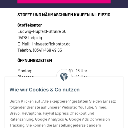
STOFFE UND NÄHMASCHINEN KAUFEN IN LEIPZIG
Stoffekontor
Ludwig-Hupfeld-Straße 30
04178 Leipzig
E-Mail: info@stoffekontor.de
Telefon: (0341) 468 49 65
ÖFFNUNGSZEITEN
Montag:
10 - 16 Uhr
Dienstag:
10 - 16 Uhr
Mittwoch:
10 - 18 Uhr
Wie wir Cookies & Co nutzen
Donnerstag:
10 - 18 Uhr
Freitag:
10 - 18 Uhr
Durch Klicken auf „Alle akzeptieren“ gestatten Sie den Einsatz
Samstag:
10 - 14 Uhr
folgender Dienste auf unserer Website: YouTube, Vimeo,
Unser Service
Brevo, ReCaptcha, PayPal Express Checkout und
Ratenzahlung, Google Analytics 4, Google Ads Conversion
Tracking. Sie können die Einstellung jederzeit ändern