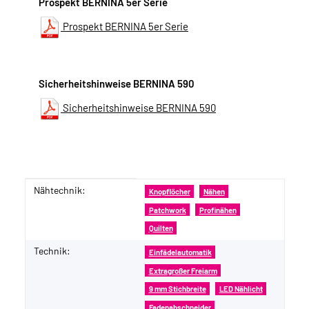
Prospekt BERNINA 5er Serie
Prospekt BERNINA 5er Serie
Sicherheitshinweise BERNINA 590
Sicherheitshinweise BERNINA 590
Nähtechnik:
Produkteigenschaft
Wert
Knopflöcher
Nähen
Patchwork
Profinähen
Quilten
Technik:
Einfädelautomatik
Extragroßer Freiarm
9 mm Stichbreite
LED Nählicht
Fadenabschneider