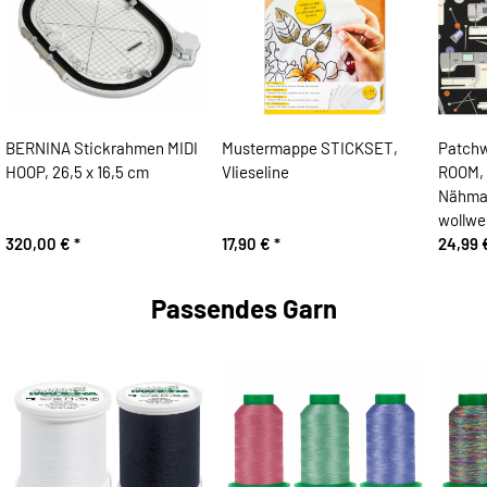
BERNINA Stickrahmen MIDI
Mustermappe STICKSET,
Patchw
HOOP, 26,5 x 16,5 cm
Vlieseline
ROOM, 
Nähmas
wollwe
320,00 €
*
17,90 €
*
24,99
Passendes Garn