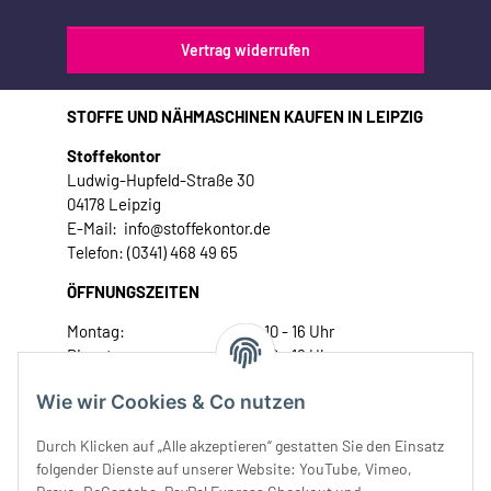
Vertrag widerrufen
STOFFE UND NÄHMASCHINEN KAUFEN IN LEIPZIG
Stoffekontor
Ludwig-Hupfeld-Straße 30
04178 Leipzig
E-Mail: info@stoffekontor.de
Telefon: (0341) 468 49 65
ÖFFNUNGSZEITEN
Montag:
10 - 16 Uhr
Dienstag:
10 - 16 Uhr
Mittwoch:
10 - 18 Uhr
Wie wir Cookies & Co nutzen
Donnerstag:
10 - 18 Uhr
Freitag:
10 - 18 Uhr
Durch Klicken auf „Alle akzeptieren“ gestatten Sie den Einsatz
Samstag:
10 - 14 Uhr
folgender Dienste auf unserer Website: YouTube, Vimeo,