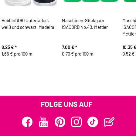
Bobbinfil 60 Unterfaden,
Maschinen-Stickgarn
Maschi
weiß und schwarz, Madeira
ISACORD No.40, Mettler
ISACOR
Mettler
8,25 €
*
7,00 €
*
10,35 
1,65 € pro 100 m
0,70 € pro 100 m
0,52 €
FOLGE UNS AUF