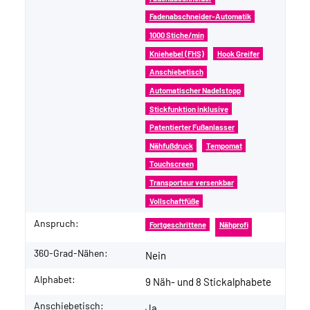
Fadenabschneider-Automatik
1000 Stiche/min
Kniehebel (FHS)
Hook Greifer
Anschiebetisch
Automatischer Nadelstopp
Stickfunktion inklusive
Patentierter Fußanlasser
Nähfußdruck
Tempomat
Touchscreen
Transporteur versenkbar
Vollschaftfüße
Anspruch:
Fortgeschrittene
Nähprofi
360-Grad-Nähen:
Nein
Alphabet:
9 Näh- und 8 Stickalphabete
Anschiebetisch:
Ja