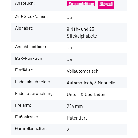
Anspruch:
Fortgeschrittene
Nähprofi
360-Grad-Nähen:
Ja
Alphabet:
9 Näh- und 25
Stickalphabete
Anschiebetisch:
Ja
BSR-Funktion:
Ja
Einfädler:
Vollautomatisch
Fadenabschneider:
Automatisch, 3 Manuelle
Fadenüberwachung:
Unter- & Oberfaden
Freiarm:
254 mm
Fußanlasser:
Patentiert
Garnrollenhalter:
2