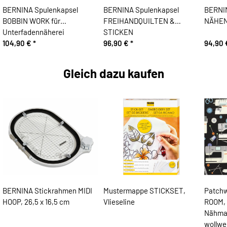
BERNINA Spulenkapsel
BERNINA Spulenkapsel
BERNIN
BOBBIN WORK für
FREIHANDQUILTEN &
NÄHEN
Unterfadennäherei
STICKEN
104,90 €
*
96,90 €
*
94,90
Gleich dazu kaufen
BERNINA Stickrahmen MIDI
Mustermappe STICKSET,
Patchw
HOOP, 26,5 x 16,5 cm
Vlieseline
ROOM, 
Nähmas
wollwe