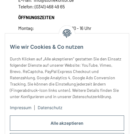
E-Mail: info@stoffekontor.de
Telefon: (0341) 468 49 65
ÖFFNUNGSZEITEN
Montag:
10 - 16 Uhr
Dienstag:
10 - 16 Uhr
Mittwoch:
10 - 18 Uhr
Wie wir Cookies & Co nutzen
Donnerstag:
10 - 18 Uhr
Freitag:
10 - 18 Uhr
Durch Klicken auf „Alle akzeptieren“ gestatten Sie den Einsatz
Samstag:
10 - 14 Uhr
folgender Dienste auf unserer Website: YouTube, Vimeo,
Brevo, ReCaptcha, PayPal Express Checkout und
Unser Service
Ratenzahlung, Google Analytics 4, Google Ads Conversion
Tracking. Sie können die Einstellung jederzeit ändern
Rechtliches
(Fingerabdruck-Icon links unten). Weitere Details finden Sie
unter
Konfigurieren
und in unserer
Datenschutzerklärung
.
Impressum
|
Datenschutz
Alle akzeptieren