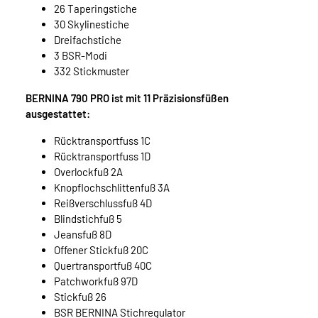
26 Taperingstiche
30 Skylinestiche
Dreifachstiche
3 BSR-Modi
332 Stickmuster
BERNINA 790 PRO ist mit 11 Präzisionsfüßen
ausgestattet:
Rücktransportfuss 1C
Rücktransportfuss 1D
Overlockfuß 2A
Knopflochschlittenfuß 3A
Reißverschlussfuß 4D
Blindstichfuß 5
Jeansfuß 8D
Offener Stickfuß 20C
Quertransportfuß 40C
Patchworkfuß 97D
Stickfuß 26
BSR BERNINA Stichregulator