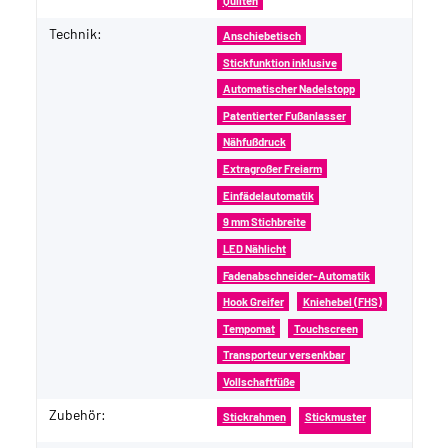
Quilten
Technik:
Anschiebetisch
Stickfunktion inklusive
Automatischer Nadelstopp
Patentierter Fußanlasser
Nähfußdruck
Extragroßer Freiarm
Einfädelautomatik
9 mm Stichbreite
LED Nählicht
Fadenabschneider-Automatik
Hook Greifer
Kniehebel (FHS)
Tempomat
Touchscreen
Transporteur versenkbar
Vollschaftfüße
Zubehör:
Stickrahmen
Stickmuster