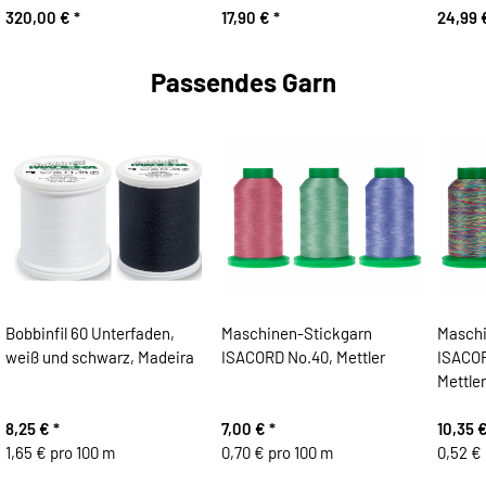
320,00 €
*
17,90 €
*
24,99
Passendes Garn
Bobbinfil 60 Unterfaden,
Maschinen-Stickgarn
Maschi
weiß und schwarz, Madeira
ISACORD No.40, Mettler
ISACOR
Mettler
8,25 €
*
7,00 €
*
10,35 
1,65 € pro 100 m
0,70 € pro 100 m
0,52 €