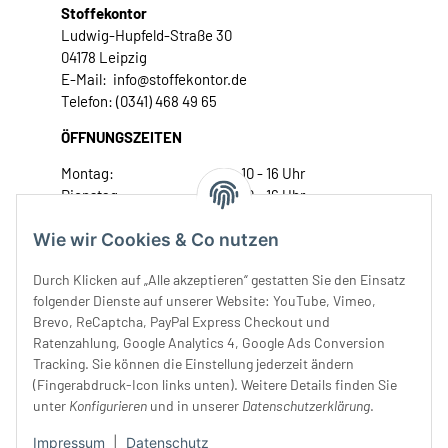
Stoffekontor
Ludwig-Hupfeld-Straße 30
04178 Leipzig
E-Mail: info@stoffekontor.de
Telefon: (0341) 468 49 65
ÖFFNUNGSZEITEN
Montag:
10 - 16 Uhr
Dienstag:
10 - 16 Uhr
Mittwoch:
10 - 18 Uhr
Wie wir Cookies & Co nutzen
Donnerstag:
10 - 18 Uhr
Freitag:
10 - 18 Uhr
Durch Klicken auf „Alle akzeptieren“ gestatten Sie den Einsatz
Samstag:
10 - 14 Uhr
folgender Dienste auf unserer Website: YouTube, Vimeo,
Unser Service
Brevo, ReCaptcha, PayPal Express Checkout und
Ratenzahlung, Google Analytics 4, Google Ads Conversion
Tracking. Sie können die Einstellung jederzeit ändern
Rechtliches
(Fingerabdruck-Icon links unten). Weitere Details finden Sie
unter
Konfigurieren
und in unserer
Datenschutzerklärung
.
Impressum
|
Datenschutz