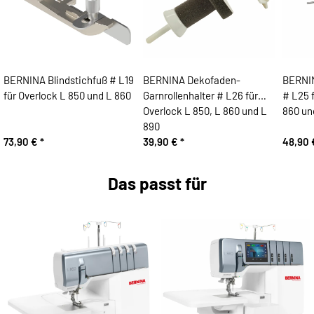
BERNINA Blindstichfuß # L19
BERNINA Dekofaden-
BERNI
für Overlock L 850 und L 860
Garnrollenhalter # L26 für
# L25 f
Overlock L 850, L 860 und L
890
73,90 €
*
39,90 €
*
48,90
Das passt für