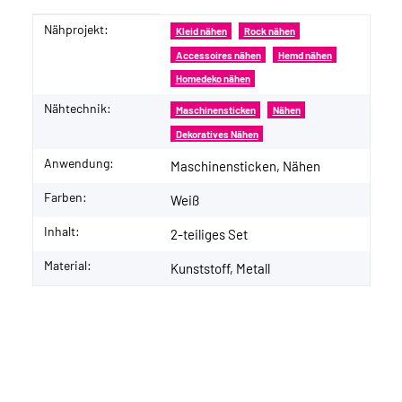
Nähprojekt:
Produkteigenschaft
Wert
Kleid nähen
Rock nähen
Accessoires nähen
Hemd nähen
Homedeko nähen
Nähtechnik:
Maschinensticken
Nähen
Dekoratives Nähen
Anwendung:
Maschinensticken, Nähen
Farben:
Weiß
Inhalt:
2-teiliges Set
Material:
Kunststoff, Metall