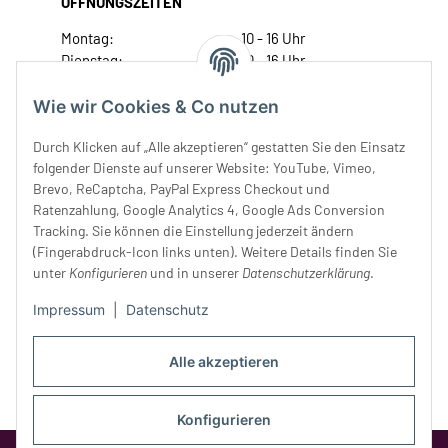
ÖFFNUNGSZEITEN
Montag:
10 - 16 Uhr
Dienstag:
10 - 16 Uhr
Mittwoch:
10 - 18 Uhr
Donnerstag:
10 - 18 Uhr
Wie wir Cookies & Co nutzen
Freitag:
10 - 18 Uhr
Durch Klicken auf „Alle akzeptieren“ gestatten Sie den Einsatz
Samstag:
10 - 14 Uhr
folgender Dienste auf unserer Website: YouTube, Vimeo,
Unser Service
Brevo, ReCaptcha, PayPal Express Checkout und
Ratenzahlung, Google Analytics 4, Google Ads Conversion
Tracking. Sie können die Einstellung jederzeit ändern
Rechtliches
(Fingerabdruck-Icon links unten). Weitere Details finden Sie
unter
Konfigurieren
und in unserer
Datenschutzerklärung
.
Impressum
|
Datenschutz
Alle akzeptieren
Konfigurieren