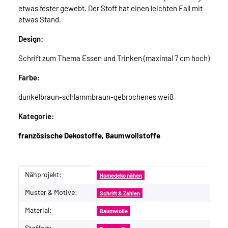
etwas fester gewebt. Der Stoff hat einen leichten Fall mit
etwas Stand.
Design:
Schrift zum Thema Essen und Trinken (maximal 7 cm hoch)
Farbe:
dunkelbraun-schlammbraun-gebrochenes weiß
Kategorie:
französische Dekostoffe, Baumwollstoffe
Nähprojekt:
Produkteigenschaft
Wert
Homedeko nähen
Muster & Motive:
Schrift & Zahlen
Material:
Baumwolle
Stoffart: