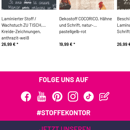
Laminierter Stoff /
Dekostoff COCORICO, Hähne
Beschi
Wachstuch ZU TISCH,
und Schrift, natur-
Lamin
Kreide-Zeichnungen,
pastellgelb-rot
Schrif
anthrazit-weiß
26,99 €
*
19,99 €
*
26,99 
FOLGE UNS AUF
#STOFFEKONTOR
JETZT UNSEREN