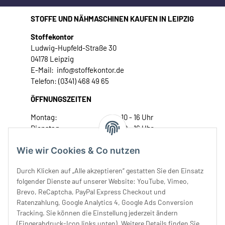
STOFFE UND NÄHMASCHINEN KAUFEN IN LEIPZIG
Stoffekontor
Ludwig-Hupfeld-Straße 30
04178 Leipzig
E-Mail: info@stoffekontor.de
Telefon: (0341) 468 49 65
ÖFFNUNGSZEITEN
Montag:
10 - 16 Uhr
Dienstag:
10 - 16 Uhr
Mittwoch:
10 - 18 Uhr
Wie wir Cookies & Co nutzen
Donnerstag:
10 - 18 Uhr
Freitag:
10 - 18 Uhr
Durch Klicken auf „Alle akzeptieren“ gestatten Sie den Einsatz
Samstag:
10 - 14 Uhr
folgender Dienste auf unserer Website: YouTube, Vimeo,
Unser Service
Brevo, ReCaptcha, PayPal Express Checkout und
Ratenzahlung, Google Analytics 4, Google Ads Conversion
Tracking. Sie können die Einstellung jederzeit ändern
Rechtliches
(Fingerabdruck-Icon links unten). Weitere Details finden Sie