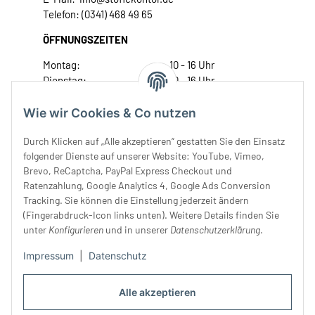
Telefon: (0341) 468 49 65
ÖFFNUNGSZEITEN
Montag:
10 - 16 Uhr
Dienstag:
10 - 16 Uhr
Mittwoch:
10 - 18 Uhr
Donnerstag:
10 - 18 Uhr
Wie wir Cookies & Co nutzen
Freitag:
10 - 18 Uhr
Durch Klicken auf „Alle akzeptieren“ gestatten Sie den Einsatz
Samstag:
10 - 14 Uhr
folgender Dienste auf unserer Website: YouTube, Vimeo,
Unser Service
Brevo, ReCaptcha, PayPal Express Checkout und
Ratenzahlung, Google Analytics 4, Google Ads Conversion
Tracking. Sie können die Einstellung jederzeit ändern
Rechtliches
(Fingerabdruck-Icon links unten). Weitere Details finden Sie
unter
Konfigurieren
und in unserer
Datenschutzerklärung
.
Impressum
|
Datenschutz
Alle akzeptieren