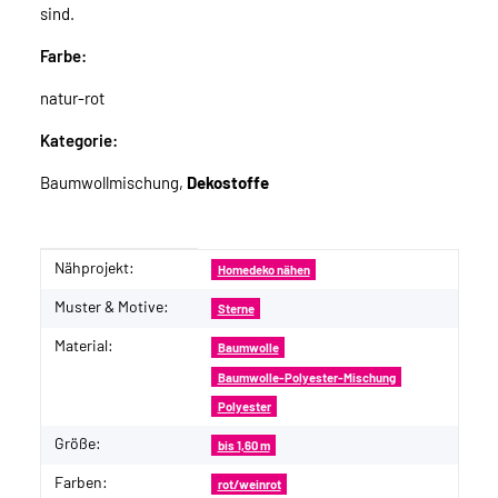
sind.
Farbe:
natur-rot
Kategorie:
Baumwollmischung,
Dekostoffe
Nähprojekt:
Produkteigenschaft
Wert
Homedeko nähen
Muster & Motive:
Sterne
Material:
Baumwolle
Baumwolle-Polyester-Mischung
Polyester
Größe:
bis 1,60 m
Farben:
rot/weinrot