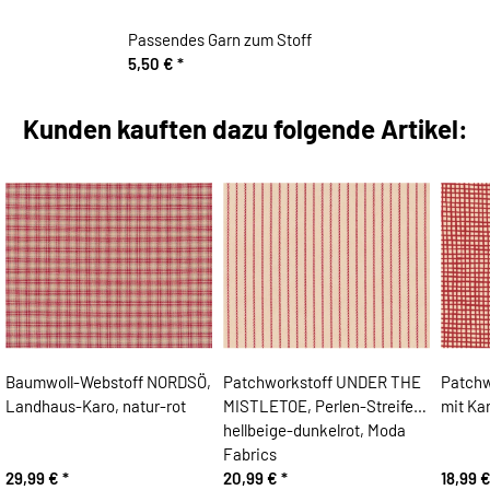
Passendes Garn zum Stoff
5,50 €
*
Kunden kauften dazu folgende Artikel:
Baumwoll-Webstoff NORDSÖ,
Patchworkstoff UNDER THE
Patchwo
Landhaus-Karo, natur-rot
MISTLETOE, Perlen-Streifen,
mit Kar
hellbeige-dunkelrot, Moda
Fabrics
29,99 €
*
20,99 €
*
18,99 