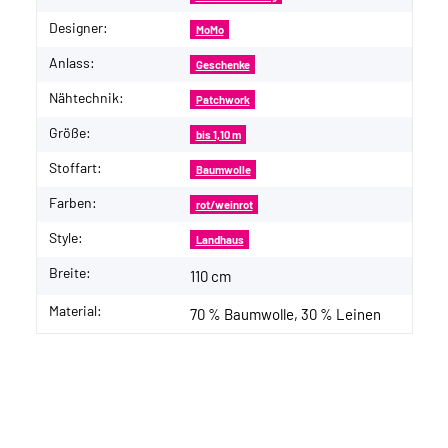
Designer:
MoMo
Anlass:
Geschenke
Nähtechnik:
Patchwork
Größe:
bis 1,10 m
Stoffart:
Baumwolle
Farben:
rot/weinrot
Style:
Landhaus
Breite:
110 cm
Material:
70 % Baumwolle, 30 % Leinen