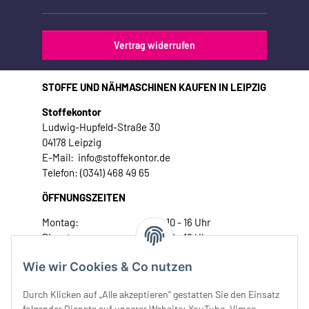
Vertrag widerrufen
STOFFE UND NÄHMASCHINEN KAUFEN IN LEIPZIG
Stoffekontor
Ludwig-Hupfeld-Straße 30
04178 Leipzig
E-Mail: info@stoffekontor.de
Telefon: (0341) 468 49 65
ÖFFNUNGSZEITEN
Montag:
10 - 16 Uhr
Dienstag:
10 - 16 Uhr
Mittwoch:
10 - 18 Uhr
Wie wir Cookies & Co nutzen
Donnerstag:
10 - 18 Uhr
Freitag:
10 - 18 Uhr
Durch Klicken auf „Alle akzeptieren“ gestatten Sie den Einsatz
Samstag:
10 - 14 Uhr
folgender Dienste auf unserer Website: YouTube, Vimeo,