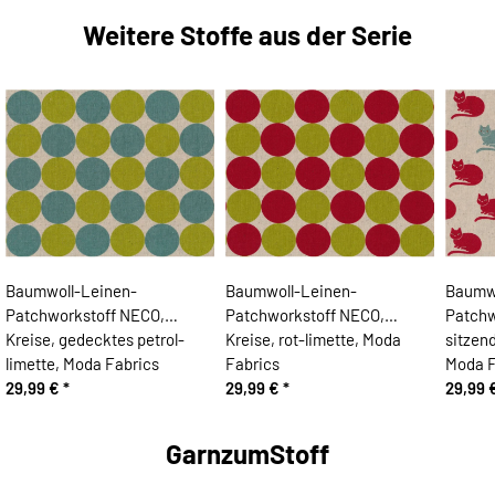
Weitere Stoffe aus der Serie
Baumwoll-Leinen-
Baumwoll-Leinen-
Baumwo
Patchworkstoff NECO,
Patchworkstoff NECO,
Patchw
Kreise, gedecktes petrol-
Kreise, rot-limette, Moda
sitzend
limette, Moda Fabrics
Fabrics
Moda F
29,99 €
*
29,99 €
*
29,99 
GarnzumStoff