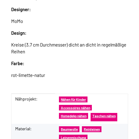
Designer:
MoMo
Design:
Kreise (3,7 cm Durchmesser) dicht an dicht in regelmäßige
Reihen
Farbe:
rot-limette-natur
Nähprojekt:
Produkteigenschaft
Wert
Nähen für Kinder
Accessoires nähen
Homedeko nähen
Taschen nähen
Material:
Baumwolle
Reinleinen
Leinenmischung