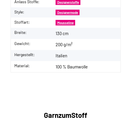
Anlass Stoffe:
Designerstoffe
Style:
Designermode
Stoffart:
Mousseline
Breite:
130 cm
Gewicht:
200 g/m²
Hergestellt:
Italien
Material:
100 % Baumwolle
GarnzumStoff