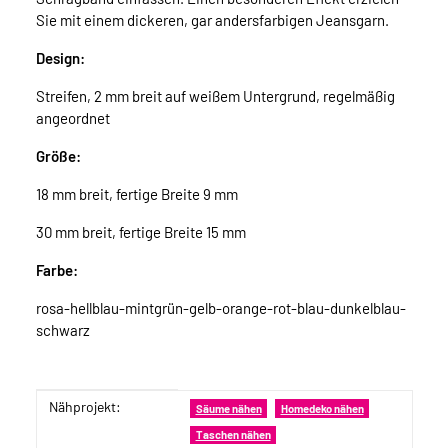
Sie mit einem dickeren, gar andersfarbigen Jeansgarn.
Design:
Streifen, 2 mm breit auf weißem Untergrund, regelmäßig
angeordnet
Größe:
18 mm breit, fertige Breite 9 mm
30 mm breit, fertige Breite 15 mm
Farbe:
rosa-hellblau-mintgrün-gelb-orange-rot-blau-dunkelblau-
schwarz
Nähprojekt:
Produkteigenschaft
Wert
Säume nähen
Homedeko nähen
Taschen nähen