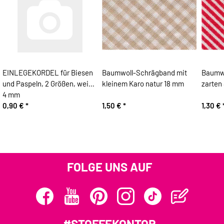
EINLEGEKORDEL für Biesen
Baumwoll-Schrägband mit
Baumwo
und Paspeln, 2 Größen, weiß
kleinem Karo natur 18 mm
zarten 
4 mm
0,90 €
*
1,50 €
*
1,30 €
FOLGE UNS AUF
#STOFFEKONTOR