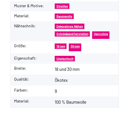
Muster & Motive:
Streifen
Material:
Baumwolle
Nähtechnik:
Dekoratives Nähen
Schrägband herstellen
Upcycling
Größe:
18 mm
30 mm
Eigenschaft:
Unelastisch
Breite:
18 und 30 mm
Qualität:
Ökotex
Farben:
9
Material:
100 % Baumwolle