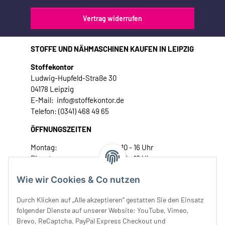
Vertrag widerrufen
STOFFE UND NÄHMASCHINEN KAUFEN IN LEIPZIG
Stoffekontor
Ludwig-Hupfeld-Straße 30
04178 Leipzig
E-Mail: info@stoffekontor.de
Telefon: (0341) 468 49 65
ÖFFNUNGSZEITEN
Montag:
10 - 16 Uhr
Dienstag:
10 - 16 Uhr
Mittwoch:
10 - 18 Uhr
Wie wir Cookies & Co nutzen
Donnerstag:
10 - 18 Uhr
Freitag:
10 - 18 Uhr
Durch Klicken auf „Alle akzeptieren“ gestatten Sie den Einsatz
Samstag:
10 - 14 Uhr
folgender Dienste auf unserer Website: YouTube, Vimeo,
Brevo, ReCaptcha, PayPal Express Checkout und
Unser Service