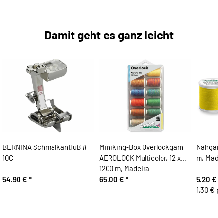
Damit geht es ganz leicht
BERNINA Schmalkantfuß #
Miniking-Box Overlockgarn
Nähgar
10C
AEROLOCK Multicolor, 12 x
m, Mad
1200 m, Madeira
54,90 €
*
65,00 €
*
5,20 €
1,30 € 