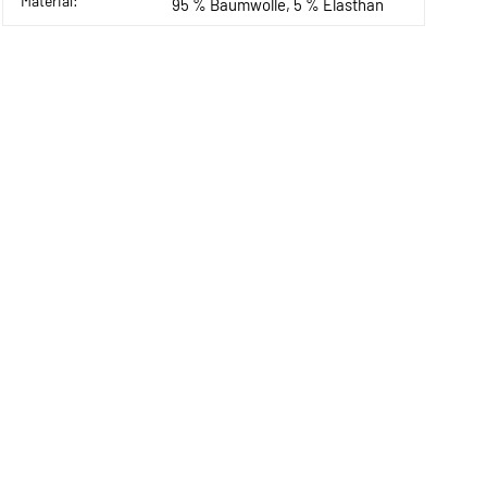
Material:
95 % Baumwolle, 5 % Elasthan