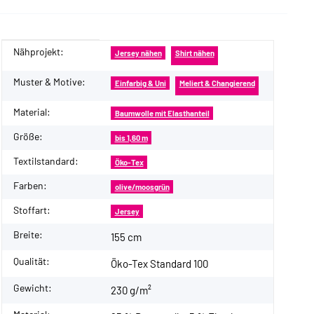
Nähprojekt:
Produkteigenschaft
Wert
Jersey nähen
Shirt nähen
Muster & Motive:
Einfarbig & Uni
Meliert & Changierend
Material:
Baumwolle mit Elasthanteil
Größe:
bis 1,60 m
Textilstandard:
Öko-Tex
Farben:
olive/moosgrün
Stoffart:
Jersey
Breite:
155 cm
Qualität:
Öko-Tex Standard 100
Gewicht:
230 g/m²