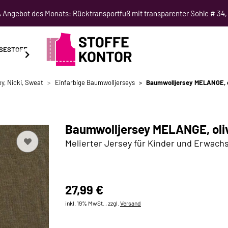
Angebot des Monats: Rücktransportfuß mit transparenter Sohle # 34,
SESTOFF
SCHNITTMUSTER
NÄHKURSE
SALE
y, Nicki, Sweat
Einfarbige Baumwolljerseys
Baumwolljersey MELANGE, o
Baumwolljersey MELANGE, oli
Melierter Jersey für Kinder und Erwach
27,99 €
inkl. 19% MwSt. , zzgl.
Versand