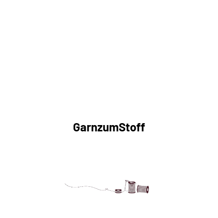
GarnzumStoff