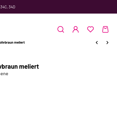
 34C, 34D
livbraun meliert
vbraun meliert
sene