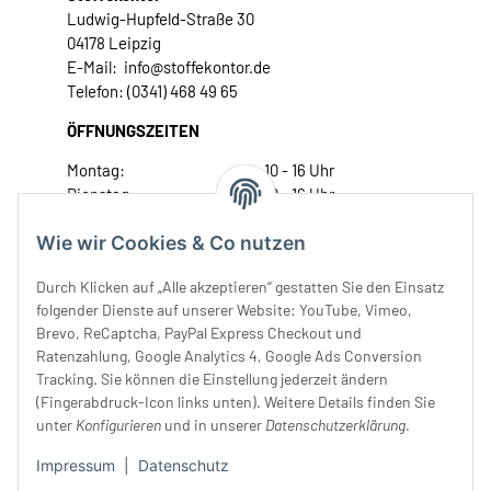
Ludwig-Hupfeld-Straße 30
04178 Leipzig
E-Mail: info@stoffekontor.de
Telefon: (0341) 468 49 65
ÖFFNUNGSZEITEN
Montag:
10 - 16 Uhr
Dienstag:
10 - 16 Uhr
Mittwoch:
10 - 18 Uhr
Wie wir Cookies & Co nutzen
Donnerstag:
10 - 18 Uhr
Freitag:
10 - 18 Uhr
Durch Klicken auf „Alle akzeptieren“ gestatten Sie den Einsatz
Samstag:
10 - 14 Uhr
folgender Dienste auf unserer Website: YouTube, Vimeo,
Unser Service
Brevo, ReCaptcha, PayPal Express Checkout und
Ratenzahlung, Google Analytics 4, Google Ads Conversion
Tracking. Sie können die Einstellung jederzeit ändern
Rechtliches
(Fingerabdruck-Icon links unten). Weitere Details finden Sie
unter
Konfigurieren
und in unserer
Datenschutzerklärung
.
Impressum
|
Datenschutz