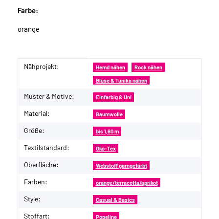
Farbe:
orange
Nähprojekt:
Produkteigenschaft
Wert
Hemd nähen
Rock nähen
Bluse & Tunika nähen
Muster & Motive:
Einfarbig & Uni
Material:
Baumwolle
Größe:
bis 1,60 m
Textilstandard:
Öko-Tex
Oberfläche:
Webstoff garngefärbt
Farben:
orange/terracotta/aprikot
Style:
Casual & Basics
Stoffart:
Popeline