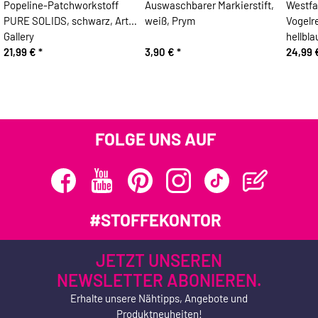
Popeline-Patchworkstoff
Auswaschbarer Markierstift,
Westfa
PURE SOLIDS, schwarz, Art
weiß, Prym
Vogelre
Gallery
hellbla
21,99 €
*
3,90 €
*
24,99
FOLGE UNS AUF
#STOFFEKONTOR
JETZT UNSEREN
NEWSLETTER ABONIEREN.
Erhalte unsere Nähtipps, Angebote und
Produktneuheiten!