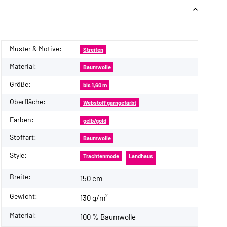
Muster & Motive:
Produkteigenschaft
Wert
Streifen
Material:
Baumwolle
Größe:
bis 1,60 m
Oberfläche:
Webstoff garngefärbt
Farben:
gelb/gold
Stoffart:
Baumwolle
Style:
Trachtenmode
Landhaus
Breite:
150 cm
Gewicht:
130 g/m²
Material:
100 % Baumwolle