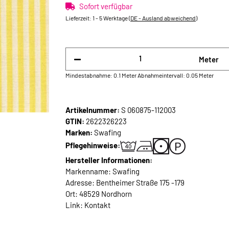
Sofort verfügbar
Lieferzeit:
1 - 5 Werktage
(DE - Ausland abweichend)
Meter
Mindestabnahme: 0.1 Meter
Abnahmeintervall: 0.05 Meter
Artikelnummer:
S 060875-112003
GTIN:
2622326223
Marken:
Swafing
Pflegehinweise:
Hersteller Informationen:
Markenname: Swafing
Adresse: Bentheimer Straße 175 -179
Ort: 48529 Nordhorn
Link:
Kontakt