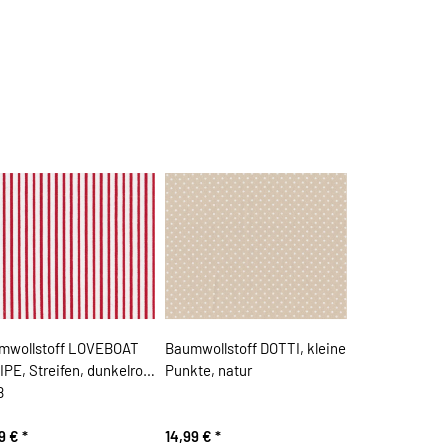
mwollstoff LOVEBOAT
Baumwollstoff DOTTI, kleine
PE, Streifen, dunkelrot-
Punkte, natur
ß
99 €
*
14,99 €
*