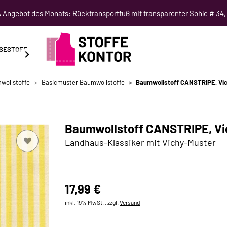
Angebot des Monats: Rücktransportfuß mit transparenter Sohle # 34,
SESTOFF
SCHNITTMUSTER
NÄHKURSE
SALE
wollstoffe
Basicmuster Baumwollstoffe
Baumwollstoff CANSTRIPE, Vich
Baumwollstoff CANSTRIPE, Vic
Landhaus-Klassiker mit Vichy-Muster
17,99 €
inkl. 19% MwSt. , zzgl.
Versand