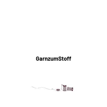
GarnzumStoff