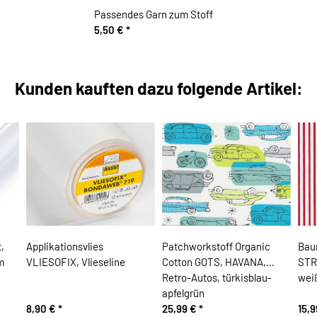
Passendes Garn zum Stoff
5,50 €
*
Kunden kauften dazu folgende Artikel:
,
Applikationsvlies
Patchworkstoff Organic
Bau
m
VLIESOFIX, Vlieseline
Cotton GOTS, HAVANA,
STRI
Retro-Autos, türkisblau-
wei
apfelgrün
8,90 €
*
25,99 €
*
15,