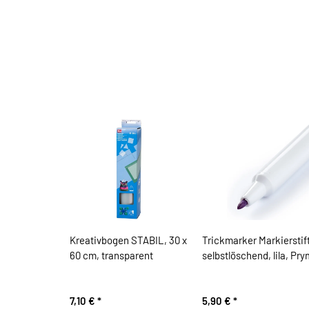
Kreativbogen STABIL, 30 x
Trickmarker Markierstift
60 cm, transparent
selbstlöschend, lila, Pry
7,10 €
*
5,90 €
*