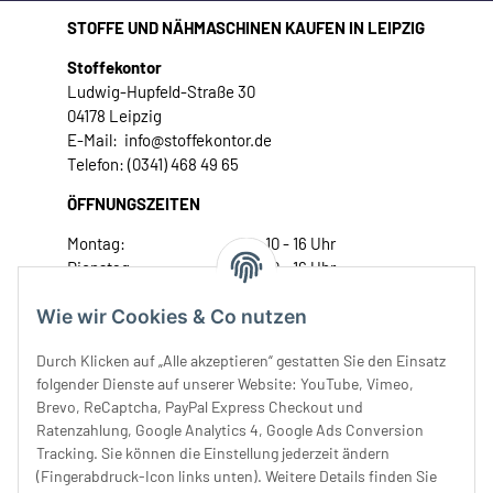
STOFFE UND NÄHMASCHINEN KAUFEN IN LEIPZIG
Stoffekontor
Ludwig-Hupfeld-Straße 30
04178 Leipzig
E-Mail: info@stoffekontor.de
Telefon: (0341) 468 49 65
ÖFFNUNGSZEITEN
Montag:
10 - 16 Uhr
Dienstag:
10 - 16 Uhr
Mittwoch:
10 - 18 Uhr
Wie wir Cookies & Co nutzen
Donnerstag:
10 - 18 Uhr
Freitag:
10 - 18 Uhr
Durch Klicken auf „Alle akzeptieren“ gestatten Sie den Einsatz
Samstag:
10 - 14 Uhr
folgender Dienste auf unserer Website: YouTube, Vimeo,
Unser Service
Brevo, ReCaptcha, PayPal Express Checkout und
Ratenzahlung, Google Analytics 4, Google Ads Conversion
Tracking. Sie können die Einstellung jederzeit ändern
Rechtliches
(Fingerabdruck-Icon links unten). Weitere Details finden Sie