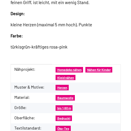
feinen Griff, ist leicht, mit ein wenig Stand.
Design:
kleine Herzen (maximal 5 mm hoch), Punkte
Farbe:
türkisgrün-kräftiges rosa-pink
Nähprojekt:
Produkteigenschaft
Wert
Homedeko nähen
Nähen für Kinder
Kleid nähen
Muster & Motive:
Herzen
Material:
Baumwolle
Größe:
bis 1,60 m
Oberfläche:
Bedruckt
Textilstandard:
Öko-Tex