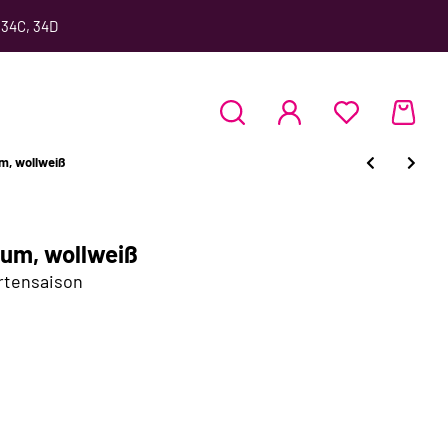
 34C, 34D
m, wollweiß
um, wollweiß
rtensaison