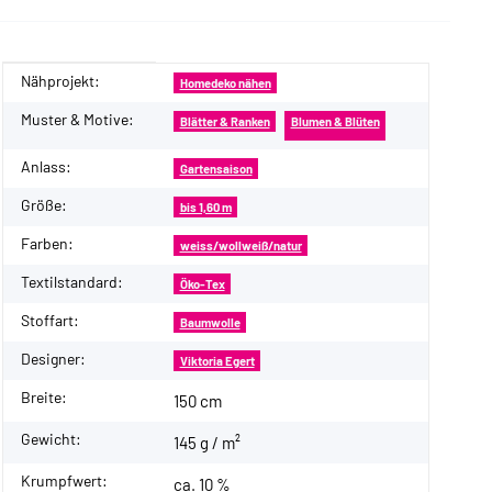
Nähprojekt:
Produkteigenschaft
Wert
Homedeko nähen
Muster & Motive:
Blätter & Ranken
Blumen & Blüten
Anlass:
Gartensaison
Größe:
bis 1,60 m
Farben:
weiss/wollweiß/natur
Textilstandard:
Öko-Tex
Stoffart:
Baumwolle
Designer:
Viktoria Egert
Breite:
150 cm
Gewicht:
145 g / m²
Krumpfwert:
ca. 10 %