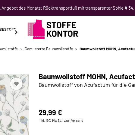
Angebot des Monats: Rücktransportfuß mit transparenter Sohle # 34,
SESTOFF
SCHNITTMUSTER
NÄHKURSE
SALE
wollstoffe
Gemusterte Baumwollstoffe
Baumwollstoff MOHN, Acufactu
Baumwollstoff MOHN, Acufact
Baumwollstoff von Acufactum für die Ga
29,99 €
inkl. 19% MwSt. , zzgl.
Versand