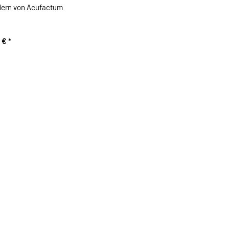
dern von Acufactum
0 €
*