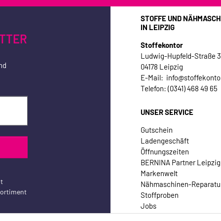
STOFFE UND NÄHMASCH
IN LEIPZIG
TTER
Stoffekontor
Ludwig-Hupfeld-Straße 
nd
04178 Leipzig
E-Mail: info@stoffekonto
Telefon: (0341) 468 49 65
UNSER SERVICE
Gutschein
Ladengeschäft
Öffnungszeiten
BERNINA Partner Leipzig
Markenwelt
t
Nähmaschinen-Reparatu
sortiment
Stoffproben
Jobs
Kontakt