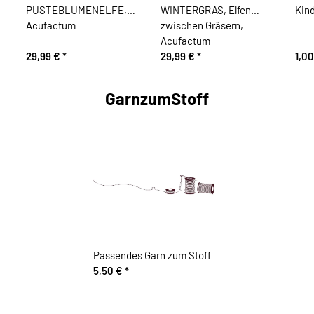
PUSTEBLUMENELFE,
WINTERGRAS, Elfen
Kin
Acufactum
zwischen Gräsern,
Acufactum
29,99 €
*
29,99 €
*
1,0
GarnzumStoff
Passendes Garn zum Stoff
5,50 €
*