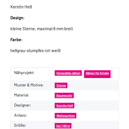
Kerstin Heß
Design:
kleine Sterne, maximal 8 mm breit
Farbe:
hellgrau-stumpfes rot-weiß
Nähprojekt:
Produkteigenschaft
Wert
Homedeko nähen
Nähen für Kinder
Muster & Motive:
Sterne
Material:
Baumwolle
Designer:
Kerstin Heß
Anlass:
Weihnachten
Größe:
bis 1,60 m