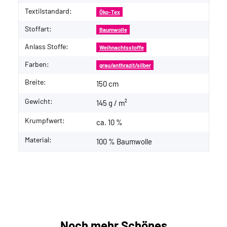
Textilstandard:
Öko-Tex
Stoffart:
Baumwolle
Anlass Stoffe:
Weihnachtsstoffe
Farben:
grau/anthrazit/silber
Breite:
150 cm
Gewicht:
145 g / m²
Krumpfwert:
ca. 10 %
Material:
100 % Baumwolle
Noch mehr Schönes