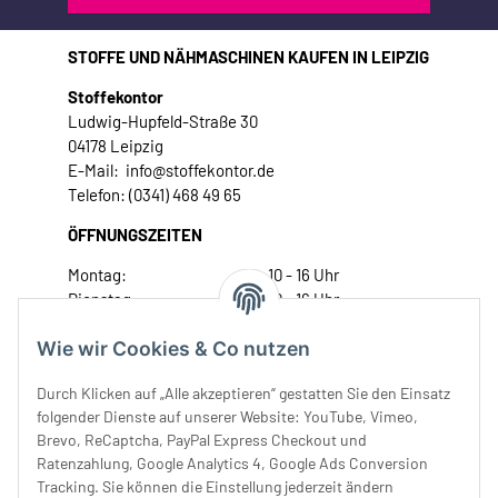
STOFFE UND NÄHMASCHINEN KAUFEN IN LEIPZIG
Stoffekontor
Ludwig-Hupfeld-Straße 30
04178 Leipzig
E-Mail: info@stoffekontor.de
Telefon: (0341) 468 49 65
ÖFFNUNGSZEITEN
Montag:
10 - 16 Uhr
Dienstag:
10 - 16 Uhr
Mittwoch:
10 - 18 Uhr
Wie wir Cookies & Co nutzen
Donnerstag:
10 - 18 Uhr
Freitag:
10 - 18 Uhr
Durch Klicken auf „Alle akzeptieren“ gestatten Sie den Einsatz
Samstag:
10 - 14 Uhr
folgender Dienste auf unserer Website: YouTube, Vimeo,
Unser Service
Brevo, ReCaptcha, PayPal Express Checkout und
Ratenzahlung, Google Analytics 4, Google Ads Conversion
Tracking. Sie können die Einstellung jederzeit ändern