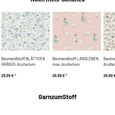
Baumwollstoff BLÄTTER &
Baumwollstoff LANDLEBEN,
Baumw
GRÄSER, Acufactum
rosa, Acufactum
Acufa
29,99 €
*
29,99 €
*
29,99 
GarnzumStoff