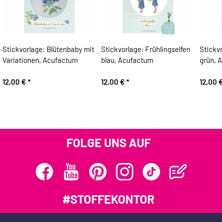
Stickvorlage: Blütenbaby mit
Stickvorlage: Frühlingselfen
Stickvo
Variationen, Acufactum
blau, Acufactum
grün, 
12,00 €
*
12,00 €
*
12,00 
FOLGE UNS AUF
#STOFFEKONTOR