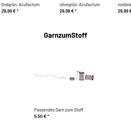
lindgrün, Acufactum
olivegrün, Acufactum
rostbr
29,99 €
*
29,99 €
*
29,99 
GarnzumStoff
Passendes Garn zum Stoff
5,50 €
*