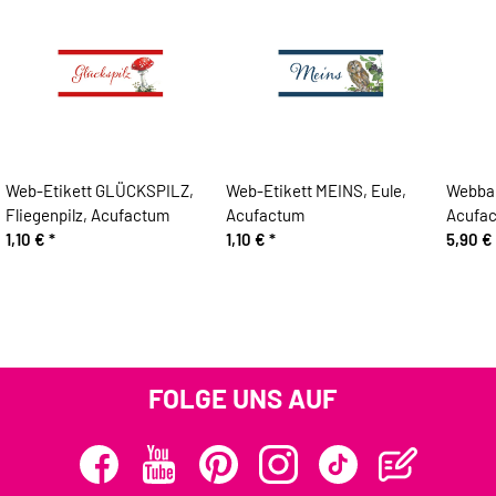
Web-Etikett GLÜCKSPILZ,
Web-Etikett MEINS, Eule,
Webban
Fliegenpilz, Acufactum
Acufactum
Acufa
1,10 €
*
1,10 €
*
5,90 €
FOLGE UNS AUF