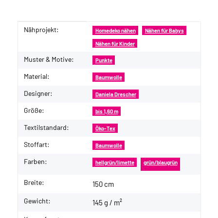
Nähprojekt:
Produkteigenschaft
Wert
Homedeko nähen
Nähen für Babys
Nähen für Kinder
Muster & Motive:
Punkte
Material:
Baumwolle
Designer:
Daniela Drescher
Größe:
bis 1,60 m
Textilstandard:
Öko-Tex
Stoffart:
Baumwolle
Farben:
hellgrün/limette
grün/blaugrün
Breite:
150 cm
Gewicht:
145 g / m²