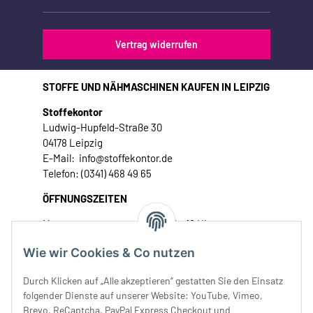
Vertrag widerrufen
STOFFE UND NÄHMASCHINEN KAUFEN IN LEIPZIG
Stoffekontor
Ludwig-Hupfeld-Straße 30
04178 Leipzig
E-Mail: info@stoffekontor.de
Telefon: (0341) 468 49 65
ÖFFNUNGSZEITEN
Montag:
10 - 16 Uhr
Dienstag:
10 - 16 Uhr
Wie wir Cookies & Co nutzen
Mittwoch:
10 - 18 Uhr
Donnerstag:
10 - 18 Uhr
Durch Klicken auf „Alle akzeptieren“ gestatten Sie den Einsatz
Freitag:
10 - 18 Uhr
folgender Dienste auf unserer Website: YouTube, Vimeo,
Samstag:
10 - 14 Uhr
Brevo, ReCaptcha, PayPal Express Checkout und