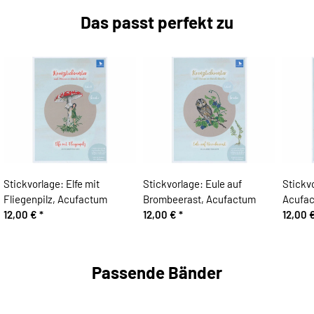
Das passt perfekt zu
Stickvorlage: Elfe mit
Stickvorlage: Eule auf
Stickv
Fliegenpilz, Acufactum
Brombeerast, Acufactum
Acufa
12,00 €
*
12,00 €
*
12,00 
Passende Bänder