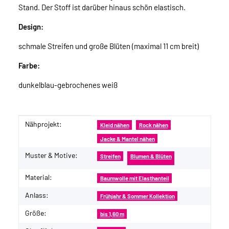
Stand. Der Stoff ist darüber hinaus schön elastisch.
Design:
schmale Streifen und große Blüten (maximal 11 cm breit)
Farbe:
dunkelblau-gebrochenes weiß
Nähprojekt:
Produkteigenschaft
Wert
Kleid nähen
Rock nähen
Jacke & Mantel nähen
Muster & Motive:
Streifen
Blumen & Blüten
Material:
Baumwolle mit Elasthanteil
Anlass:
Frühjahr & Sommer Kollektion
Größe:
bis 1,60 m