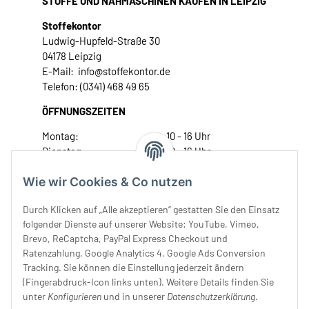
STOFFE UND NÄHMASCHINEN KAUFEN IN LEIPZIG
Stoffekontor
Ludwig-Hupfeld-Straße 30
04178 Leipzig
E-Mail: info@stoffekontor.de
Telefon: (0341) 468 49 65
ÖFFNUNGSZEITEN
Montag:
10 - 16 Uhr
Dienstag:
10 - 16 Uhr
Mittwoch:
10 - 18 Uhr
Wie wir Cookies & Co nutzen
Donnerstag:
10 - 18 Uhr
Freitag:
10 - 18 Uhr
Durch Klicken auf „Alle akzeptieren“ gestatten Sie den Einsatz
Samstag:
10 - 14 Uhr
folgender Dienste auf unserer Website: YouTube, Vimeo,
Unser Service
Brevo, ReCaptcha, PayPal Express Checkout und
Ratenzahlung, Google Analytics 4, Google Ads Conversion
Tracking. Sie können die Einstellung jederzeit ändern
Rechtliches
(Fingerabdruck-Icon links unten). Weitere Details finden Sie
unter
Konfigurieren
und in unserer
Datenschutzerklärung
.