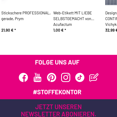
Stickschere PROFESSIONAL,
Web-Etikett MIT LIEBE
Design
gerade, Prym
SELBSTGEMACHT von
CONTINI
Acufactum
Vichyk
21,90 €
*
1,00 €
*
32,99 
FOLGE UNS AUF
#STOFFEKONTOR
JETZT UNSEREN
NEWSLETTER ABONIEREN.