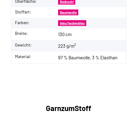
Oberfläche:
Bedruckt
Stoffart:
Baumwolle
Farben:
blau/taubenblau
Breite:
130 cm
Gewicht:
223 g/m²
Material:
97 % Baumwolle, 3 % Elasthan
GarnzumStoff