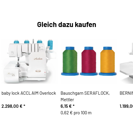
Gleich dazu kaufen
baby lock ACCLAIM Overlock
Bauschgarn SERAFLOCK,
BERNIN
Mettler
2.298,00 €
*
6,15 €
*
1.199,
0,62 € pro 100 m