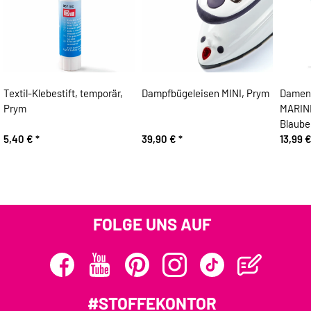
Textil-Klebestift, temporär,
Dampfbügeleisen MINI, Prym
Damen-
Prym
MARIN
Blaube
5,40 €
*
39,90 €
*
13,99 
FOLGE UNS AUF
#STOFFEKONTOR