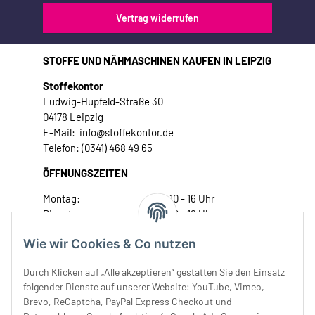
Vertrag widerrufen
STOFFE UND NÄHMASCHINEN KAUFEN IN LEIPZIG
Stoffekontor
Ludwig-Hupfeld-Straße 30
04178 Leipzig
E-Mail: info@stoffekontor.de
Telefon: (0341) 468 49 65
ÖFFNUNGSZEITEN
Montag:
10 - 16 Uhr
Dienstag:
10 - 16 Uhr
Mittwoch:
10 - 18 Uhr
Wie wir Cookies & Co nutzen
Donnerstag:
10 - 18 Uhr
Freitag:
10 - 18 Uhr
Durch Klicken auf „Alle akzeptieren“ gestatten Sie den Einsatz
Samstag:
10 - 14 Uhr
folgender Dienste auf unserer Website: YouTube, Vimeo,
Brevo, ReCaptcha, PayPal Express Checkout und
Unser Service