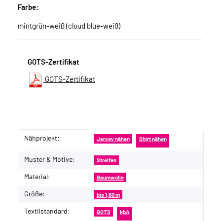
Farbe:
mintgrün-weiß (cloud blue-weiß)
GOTS-Zertifikat
GOTS-Zertifikat
Nähprojekt:
Produkteigenschaft
Wert
Jersey nähen
Shirt nähen
Muster & Motive:
Streifen
Material:
Baumwolle
Größe:
bis 1,60 m
Textilstandard:
GOTS
kbA