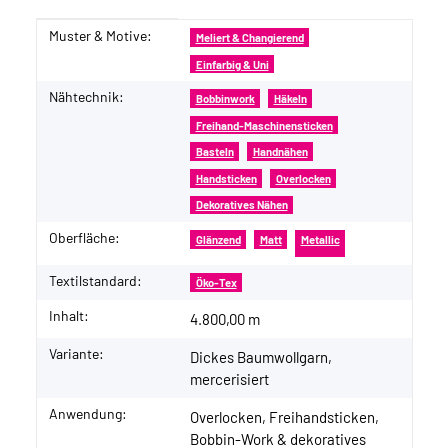
Muster & Motive:
Produkteigenschaft
Wert
Meliert & Changierend
Einfarbig & Uni
Nähtechnik:
Bobbinwork
Häkeln
Freihand-Maschinensticken
Basteln
Handnähen
Handsticken
Overlocken
Dekoratives Nähen
Oberfläche:
Glänzend
Matt
Metallic
Textilstandard:
Öko-Tex
Inhalt:
4.800,00 m
Variante:
Dickes Baumwollgarn,
mercerisiert
Anwendung:
Overlocken, Freihandsticken,
Bobbin-Work & dekoratives