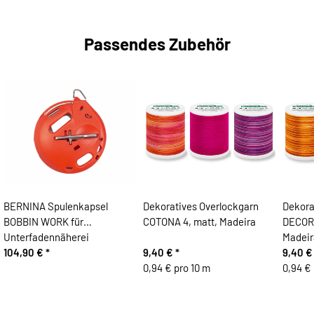
Passendes Zubehör
BERNINA Spulenkapsel
Dekoratives Overlockgarn
Dekora
BOBBIN WORK für
COTONA 4, matt, Madeira
DECORA
Unterfadennäherei
Madeir
104,90 €
*
9,40 €
*
9,40 
0,94 € pro 10 m
0,94 € 