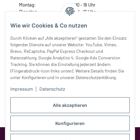
Montag:
10 - 16 Uhr
Dienstag:
10 - 16 Uhr
Mittwoch:
10 - 18 Uhr
Wie wir Cookies & Co nutzen
Donnerstag:
10 - 18 Uhr
Freitag:
10 - 18 Uhr
Durch Klicken auf „Alle akzeptieren“ gestatten Sie den Einsatz
Samstag:
10 - 14 Uhr
folgender Dienste auf unserer Website: YouTube, Vimeo,
Unser Service
Brevo, ReCaptcha, PayPal Express Checkout und
Ratenzahlung, Google Analytics 4, Google Ads Conversion
Tracking. Sie können die Einstellung jederzeit ändern
Rechtliches
(Fingerabdruck-Icon links unten). Weitere Details finden Sie
unter
Konfigurieren
und in unserer
Datenschutzerklärung
.
Impressum
|
Datenschutz
Alle akzeptieren
Konfigurieren
Google Analytics deaktivieren
Status: