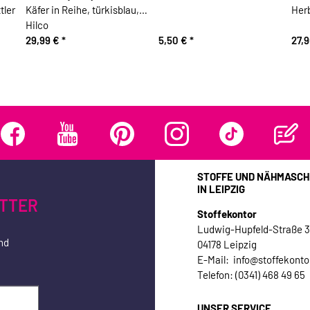
tler
Käfer in Reihe, türkisblau,
Her
Hilco
29,99 €
*
5,50 €
*
27,
STOFFE UND NÄHMASCH
IN LEIPZIG
TTER
Stoffekontor
Ludwig-Hupfeld-Straße 
nd
04178 Leipzig
E-Mail: info@stoffekonto
Telefon: (0341) 468 49 65
UNSER SERVICE