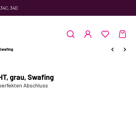
 34C, 34D
 Swafing
T, grau, Swafing
 perfekten Abschluss