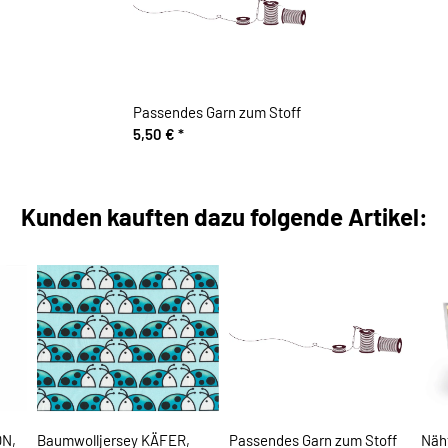
Passendes Garn zum Stoff
5,50 €
*
Kunden kauften dazu folgende Artikel:
ON,
Baumwolljersey KÄFER,
Passendes Garn zum Stoff
Nähf