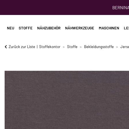
BERNINA 
NEU
STOFFE
NÄHZUBEHÖR
NÄHWERKZEUGE
MASCHINEN
LE
Zurück zur Liste
Stoffekontor
Stoffe
Bekleidungsstoffe
Jerse