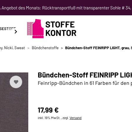
Angebot des Monats: Rücktransportfuß mit transparenter Sohle # 34,
SESTOFF
SCHNITTMUSTER
NÄHKURSE
SALE
y, Nicki, Sweat
Bündchenstoffe
Bündchen-Stoff FEINRIPP LIGHT, grau,
Bündchen-Stoff FEINRIPP LIGH
Feinripp-Bündchen in 61 Farben für den
17,99 €
inkl. 19% MwSt. , zzgl.
Versand