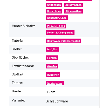
Shirt nähen
Jersey nähen
Hose nähen
Säume nähen
Nähen für Jungs
Muster & Motive:
Einfarbig & Uni
Meliert & Changierend
Material:
Baumwolle mit Elasthanteil
Größe:
bis 1,10 m
Oberfläche:
Feinripp
Textilstandard:
Öko-Tex
Stoffart:
Bündchen
Farben:
türkis/petrol
Breite:
95 cm
Variante:
Schlauchware