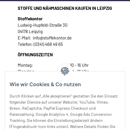
STOFFE UND NÄHMASCHINEN KAUFEN IN LEIPZIG
Stoffekontor
Ludwig-Hupfeld-Straße 30
04178 Leipzig
E-Mail: info@stoffekontor.de
Telefon: (0341) 468 49 65
ÖFFNUNGSZEITEN
Montag:
10 - 16 Uhr
Dienstag:
10 - 16 Uhr
Mittwoch:
10 - 18 Uhr
Wie wir Cookies & Co nutzen
Donnerstag:
10 - 18 Uhr
Freitag:
10 - 18 Uhr
Durch Klicken auf „Alle akzeptieren“ gestatten Sie den Einsatz
Samstag:
10 - 14 Uhr
folgender Dienste auf unserer Website: YouTube, Vimeo,
Unser Service
Brevo, ReCaptcha, PayPal Express Checkout und
Ratenzahlung, Google Analytics 4, Google Ads Conversion
Tracking. Sie können die Einstellung jederzeit ändern
Rechtliches
(Fingerabdruck-Icon links unten). Weitere Details finden Sie