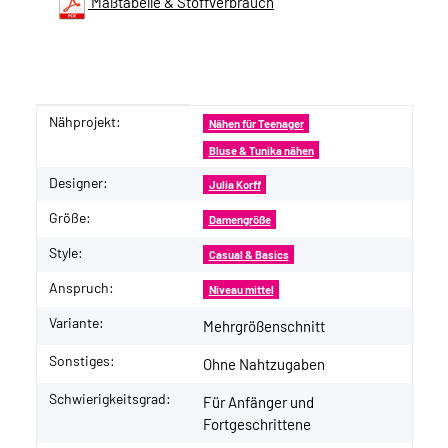
Maßtabelle & Stoffverbrauch
Nähprojekt:
Produkteigenschaft
Wert
Nähen für Teenager
Bluse & Tunika nähen
Designer:
Julia Korff
Größe:
Damengröße
Style:
Casual & Basics
Anspruch:
Niveau mittel
Variante:
Mehrgrößenschnitt
Sonstiges:
Ohne Nahtzugaben
Schwierigkeitsgrad:
Für Anfänger und
Fortgeschrittene