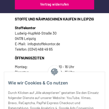
Vertrag widerrufen
STOFFE UND NÄHMASCHINEN KAUFEN IN LEIPZIG
Stoffekontor
Ludwig-Hupfeld-Straße 30
04178 Leipzig
E-Mail: info@stoffekontor.de
Telefon: (0341) 468 49 65
ÖFFNUNGSZEITEN
Montag:
10 - 16 Uhr
Dienstag:
10 - 16 Uhr
Mittwoch:
10 - 18 Uhr
Wie wir Cookies & Co nutzen
Donnerstag:
10 - 18 Uhr
Freitag:
10 - 18 Uhr
Durch Klicken auf „Alle akzeptieren“ gestatten Sie den Einsatz
Samstag:
10 - 14 Uhr
folgender Dienste auf unserer Website: YouTube, Vimeo,
Unser Service
Brevo, ReCaptcha, PayPal Express Checkout und
Ratenzahlung, Google Analytics 4, Google Ads Conversion