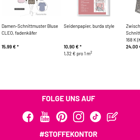
Damen-Schnittmuster Bluse
Seidenpapier, burda style
Zwisc
CLEO, fadenkäfer
Schni
168 K 
15,99 €
*
10,90 €
*
24,00
2
1,32 € pro 1 m
FOLGE UNS AUF
#STOFFEKONTOR