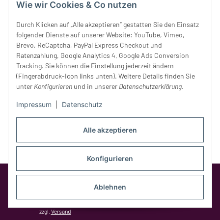
Donnerstag:
10 - 18 Uhr
Wie wir Cookies & Co nutzen
Freitag:
10 - 18 Uhr
Durch Klicken auf „Alle akzeptieren“ gestatten Sie den Einsatz
Samstag:
10 - 14 Uhr
folgender Dienste auf unserer Website: YouTube, Vimeo,
Unser Service
Brevo, ReCaptcha, PayPal Express Checkout und
Ratenzahlung, Google Analytics 4, Google Ads Conversion
Tracking. Sie können die Einstellung jederzeit ändern
Rechtliches
(Fingerabdruck-Icon links unten). Weitere Details finden Sie
unter
Konfigurieren
und in unserer
Datenschutzerklärung
.
Impressum
|
Datenschutz
Alle akzeptieren
Konfigurieren
Google Analytics deaktivieren
Status:
Opt-Out-Cookie ist nicht gesetzt
Ablehnen
(Tracking aktiv)
* Alle Preise inkl. gesetzlicher MwSt.,
zzgl.
Versand