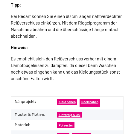
Tipp:
Bei Bedarf können Sie einen 60 cm langen nahtverdeckten
Reißverschluss einkürzen. Mit dem Riegelprogramm der
Maschine abnähen und die überschüssige Länge einfach
abschneiden.
Hinweis:
Es empfiehlt sich, den Reißverschluss vorher mit einem
Dampfbügeleisen zu dämpfen, da dieser beim Waschen
noch etwas eingehen kann und das Kleidungsstück sonst
unschöne Falten wirft.
Nähprojekt:
Produkteigenschaft
Wert
Kleid nähen
Rock nähen
Muster & Motive:
Einfarbig & Uni
Material:
Polyester