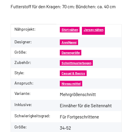
Futterstoff für den Kragen: 70 cm; Bündchen: ca. 40 cm
Nähprojekt:
Produkteigenschaft
Wert
Shirt nähen
Jersey nähen
Designer:
AnniNanni
Größe:
Damengröße
Zubehör:
Schnittmusterbogen
Style:
Casual & Basics
Anspruch:
Niveau mittel
Variante:
Mehrgrößenschnitt
Inklusive:
Einnäher für die Seitennaht
Schwierigkeitsgrad:
Für Fortgeschrittene
Größe:
34-52