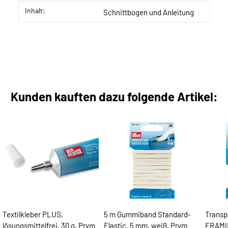
Inhalt:
Schnittbogen und Anleitung
Kunden kauften dazu folgende Artikel:
Textilkleber PLUS,
5 m Gummiband Standard-
Transp
lösungsmittelfrei, 30 g, Prym
Elastic, 5 mm, weiß, Prym
FRAMI