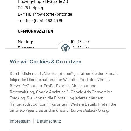
Ludwig-Hupfeld-Straße 30
04178 Leipzig
E-Mail: info@stoffekontor.de
Telefon: (0341) 468 49 65
ÖFFNUNGSZEITEN
Montag:
10 - 16 Uhr
Dienstag:
10 - 16 Uhr
Mittwoch:
10 - 18 Uhr
Donnerstag:
10 - 18 Uhr
Wie wir Cookies & Co nutzen
Freitag:
10 - 18 Uhr
Durch Klicken auf „Alle akzeptieren“ gestatten Sie den Einsatz
Samstag:
10 - 14 Uhr
folgender Dienste auf unserer Website: YouTube, Vimeo,
Unser Service
Brevo, ReCaptcha, PayPal Express Checkout und
Ratenzahlung, Google Analytics 4, Google Ads Conversion
Tracking. Sie können die Einstellung jederzeit ändern
Rechtliches
(Fingerabdruck-Icon links unten). Weitere Details finden Sie
unter
Konfigurieren
und in unserer
Datenschutzerklärung
.
Impressum
|
Datenschutz