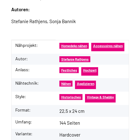
Autoren:
Stefanie Rathjens, Sonja Bannik
Nähprojekt:
Produkteigenschaft
Wert
Homedeko nähen
Accessoires nähen
Autor:
Stefanie Rathjens
Anlass:
Festliches
Hochzeit
Nähtechnik:
Nähen
Applizieren
Style:
Historisches
Vintage & Shabby
Format:
22,5 x 24 cm
Umfang:
144 Seiten
Variante:
Hardcover