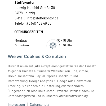
Stoffekontor
Ludwig-Hupfeld-Straße 30
04178 Leipzig
E-Mail: info@stoffekontor.de
Telefon: (0341) 468 49 65
ÖFFNUNGSZEITEN
Montag:
10 - 16 Uhr
Dienstag:
10 - 16 Uhr
Mittwoch:
10 - 18 Uhr
Donnerstag:
10 - 18 Uhr
Wie wir Cookies & Co nutzen
Freitag:
10 - 18 Uhr
Durch Klicken auf „Alle akzeptieren“ gestatten Sie den Einsatz
Samstag:
10 - 14 Uhr
folgender Dienste auf unserer Website: YouTube, Vimeo,
Unser Service
Brevo, ReCaptcha, PayPal Express Checkout und
Ratenzahlung, Google Analytics 4, Google Ads Conversion
Tracking. Sie können die Einstellung jederzeit ändern
Rechtliches
(Fingerabdruck-Icon links unten). Weitere Details finden Sie
unter
Konfigurieren
und in unserer
Datenschutzerklärung
.
Impressum
|
Datenschutz