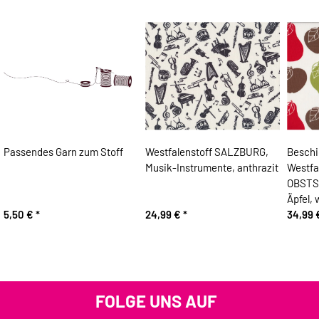
Passendes Garn zum Stoff
Westfalenstoff SALZBURG,
Beschi
Musik-Instrumente, anthrazit
Westfa
OBSTSA
Äpfel,
5,50 €
*
24,99 €
*
34,99
FOLGE UNS AUF