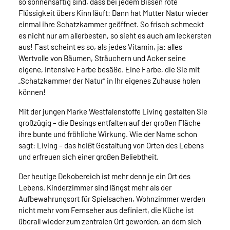
so sonnensaftig sind, dass bei jedem Bissen rote
Flüssigkeit übers Kinn läuft: Dann hat Mutter Natur wieder
einmal ihre Schatzkammer geöffnet. So frisch schmeckt
es nicht nur am allerbesten, so sieht es auch am leckersten
aus! Fast scheint es so, als jedes Vitamin, ja: alles
Wertvolle von Bäumen, Sträuchern und Acker seine
eigene, intensive Farbe besäße. Eine Farbe, die Sie mit
„Schatzkammer der Natur“ in Ihr eigenes Zuhause holen
können!
Mit der jungen Marke Westfalenstoffe Living gestalten Sie
großzügig – die Desings entfalten auf der großen Fläche
ihre bunte und fröhliche Wirkung. Wie der Name schon
sagt: Living – das heißt Gestaltung von Orten des Lebens
und erfreuen sich einer großen Beliebtheit.
Der heutige Dekobereich ist mehr denn je ein Ort des
Lebens. Kinderzimmer sind längst mehr als der
Aufbewahrungsort für Spielsachen, Wohnzimmer werden
nicht mehr vom Fernseher aus definiert, die Küche ist
überall wieder zum zentralen Ort geworden, an dem sich