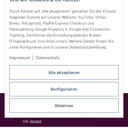
Donnerstag:
10 - 18 Uhr
Freitag:
10 - 18 Uhr
Durch Klicken auf „Alle akzeptieren“ gestatten Sie den Einsatz
Samstag:
10 - 14 Uhr
folgender Dienste auf unserer Website: YouTube, Vimeo,
Brevo, ReCaptcha, PayPal Express Checkout und
Unser Service
Ratenzahlung, Google Analytics 4, Google Ads Conversion
Tracking. Sie können die Einstellung jederzeit ändern
Rechtliches
(Fingerabdruck-Icon links unten). Weitere Details finden Sie
unter
Konfigurieren
und in unserer
Datenschutzerklärung
.
Impressum
|
Datenschutz
Alle akzeptieren
Konfigurieren
Google Analytics deaktivieren
Status:
Ablehnen
Opt-Out-Cookie ist nicht gesetzt
(Tracking aktiv)
* Alle Preise inkl. gesetzlicher MwSt.,
zzgl.
Versand