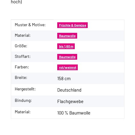
hoch)
Muster & Motive:
Produkteigenschaft
Wert
Früchte & Gemüse
Material:
Baumwolle
Größe:
bis 1,60 m
Stoffart:
Baumwolle
Farben:
rot/weinrot
Breite:
158 cm
Hergestellt:
Deutschland
Bindung:
Flachgewebe
Material:
100 % Baumwolle