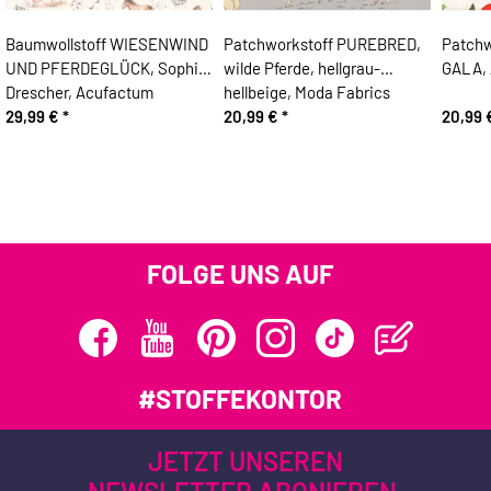
Baumwollstoff WIESENWIND
Patchworkstoff PUREBRED,
Patchw
UND PFERDEGLÜCK, Sophia
wilde Pferde, hellgrau-
GALA, 
Drescher, Acufactum
hellbeige, Moda Fabrics
29,99 €
*
20,99 €
*
20,99
FOLGE UNS AUF
#STOFFEKONTOR
JETZT UNSEREN