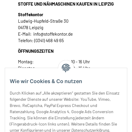
STOFFE UND NÄHMASCHINEN KAUFEN IN LEIPZIG
Stoffekontor
Ludwig-Hupfeld-Straße 30
04178 Leipzig
E-Mail: info@stoffekontor.de
Telefon: (0341) 468 49 65
ÖFFNUNGSZEITEN
Montag:
10 - 16 Uhr
Dienstag:
10 - 16 Uhr
Mittwoch:
10 - 18 Uhr
Wie wir Cookies & Co nutzen
Donnerstag:
10 - 18 Uhr
Freitag:
10 - 18 Uhr
Durch Klicken auf „Alle akzeptieren“ gestatten Sie den Einsatz
Samstag:
10 - 14 Uhr
folgender Dienste auf unserer Website: YouTube, Vimeo,
Unser Service
Brevo, ReCaptcha, PayPal Express Checkout und
Ratenzahlung, Google Analytics 4, Google Ads Conversion
Tracking. Sie können die Einstellung jederzeit ändern
Rechtliches
(Fingerabdruck-Icon links unten). Weitere Details finden Sie
unter
Konfigurieren
und in unserer
Datenschutzerklärung
.