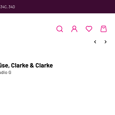
 34C, 34D
se, Clarke & Clarke
udio G