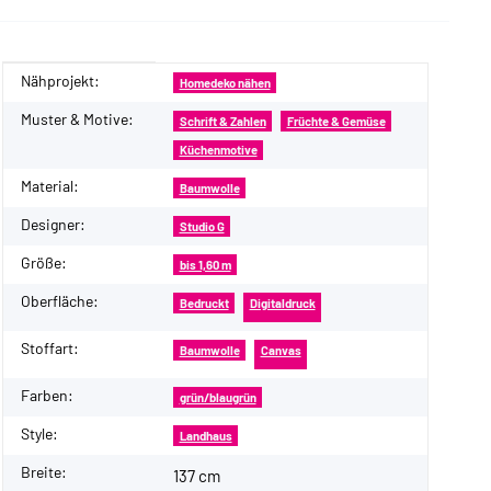
Nähprojekt:
Produkteigenschaft
Wert
Homedeko nähen
Muster & Motive:
Schrift & Zahlen
Früchte & Gemüse
Küchenmotive
Material:
Baumwolle
Designer:
Studio G
Größe:
bis 1,60 m
Oberfläche:
Bedruckt
Digitaldruck
Stoffart:
Baumwolle
Canvas
Farben:
grün/blaugrün
Style:
Landhaus
Breite:
137 cm