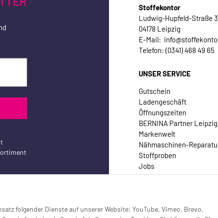
TTER
Stoffekontor
Ludwig-Hupfeld-Straße 
nd
04178 Leipzig
E-Mail: info@stoffekonto
Telefon: (0341) 468 49 65
UNSER SERVICE
Gutschein
Ladengeschäft
Öffnungszeiten
BERNINA Partner Leipzig
Markenwelt
t
Nähmaschinen-Reparatu
sortiment
Stoffproben
Jobs
Kontakt
Einsatz folgender Dienste auf unserer Website: YouTube, Vimeo, Brevo,