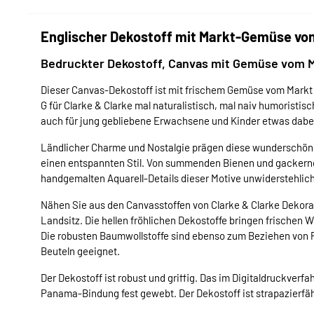
Englischer Dekostoff mit Markt-Gemüse von
Bedruckter Dekostoff, Canvas mit Gemüse vom M
Dieser Canvas-Dekostoff ist mit frischem Gemüse vom Markt b
G für Clarke & Clarke mal naturalistisch, mal naiv humoristis
auch für jung gebliebene Erwachsene und Kinder etwas dabe
Ländlicher Charme und Nostalgie prägen diese wunderschöne 
einen entspannten Stil. Von summenden Bienen und gackernde
handgemalten Aquarell-Details dieser Motive unwiderstehlich
Nähen Sie aus den Canvasstoffen von Clarke & Clarke Dekorat
Landsitz. Die hellen fröhlichen Dekostoffe bringen frischen W
Die robusten Baumwollstoffe sind ebenso zum Beziehen von
Beuteln geeignet.
Der Dekostoff ist robust und griffig. Das im Digitaldruckver
Panama-Bindung fest gewebt. Der Dekostoff ist strapazierfä