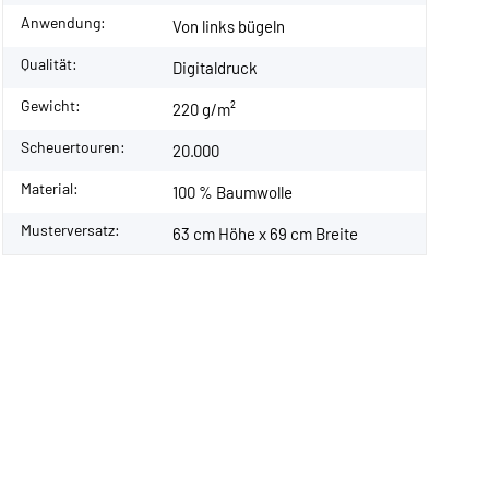
Anwendung:
Von links bügeln
Qualität:
Digitaldruck
Gewicht:
220 g/m²
Scheuertouren:
20.000
Material:
100 % Baumwolle
Musterversatz:
63 cm Höhe x 69 cm Breite