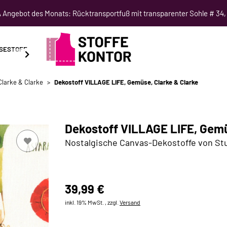
Angebot des Monats: Rücktransportfuß mit transparenter Sohle # 34,
SESTOFF
SCHNITTMUSTER
NÄHKURSE
SALE
Clarke & Clarke
Dekostoff VILLAGE LIFE, Gemüse, Clarke & Clarke
Dekostoff VILLAGE LIFE, Gemü
Nostalgische Canvas-Dekostoffe von St
39,99 €
inkl. 19% MwSt. , zzgl.
Versand